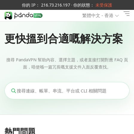
你的 IP： 216.73.216.197 · 你的狀態：
未受保護
繁體中文 - 香港
更快搵到合適嘅解決方案
搜尋 PandaVPN 幫助內容、選擇主題，或者直接打開對應 FAQ 頁
面，唔使喺一篇冗長嘅支援文件入面反覆查找。
熱門問題