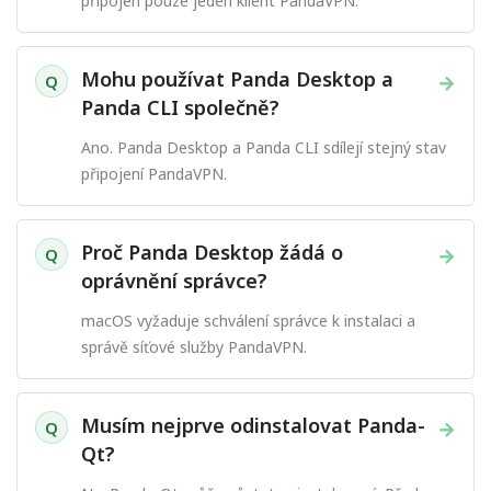
připojen pouze jeden klient PandaVPN.
Mohu používat Panda Desktop a
→
Q
Panda CLI společně?
Ano. Panda Desktop a Panda CLI sdílejí stejný stav
připojení PandaVPN.
Proč Panda Desktop žádá o
→
Q
oprávnění správce?
macOS vyžaduje schválení správce k instalaci a
správě síťové služby PandaVPN.
Musím nejprve odinstalovat Panda-
→
Q
Qt?