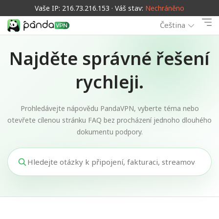
Vaše IP: 216.73.216.153 · Váš stav:
Nechráněno
Čeština
Najděte správné řešení
rychleji.
Prohledávejte nápovědu PandaVPN, vyberte téma nebo
otevřete cílenou stránku FAQ bez procházení jednoho dlouhého
dokumentu podpory.