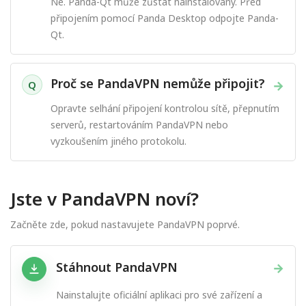
Ne. Panda-Qt může zůstat nainstalovaný. Před
připojením pomocí Panda Desktop odpojte Panda-
Qt.
Proč se PandaVPN nemůže připojit?
→
Q
Opravte selhání připojení kontrolou sítě, přepnutím
serverů, restartováním PandaVPN nebo
vyzkoušením jiného protokolu.
Jste v PandaVPN noví?
Začněte zde, pokud nastavujete PandaVPN poprvé.
Stáhnout PandaVPN
→
Nainstalujte oficiální aplikaci pro své zařízení a