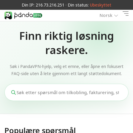
Din IP: 216.73.216.251 · Din status:
Ubeskyttet
Norsk
Finn riktig løsning
raskere.
Søk i PandaVPN-hjelp, velg et emne, eller åpne en fokusert
FAQ-side uten å lete gjennom ett langt støttedokument.
Populære spørsmål