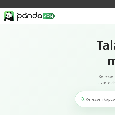
Ta
m
Keressen
GYIK-olda