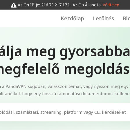
Az Ön IP-je: 216.73.217.172 · Az Ön Állapota:
Védtelen
Kezdőlap
Letöltés
Bl
lálja meg gyorsabba
egfelelő megoldás
 a PandaVPN súgóban, válasszon témát, vagy nyisson meg egy 
lt anélkül, hogy egy hosszú támogatási dokumentumot kellene