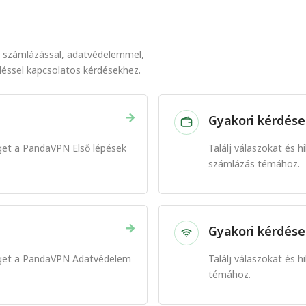
l, számlázással, adatvédelemmel,
éssel kapcsolatos kérdésekhez.
→
Gyakori kérdések
séget a PandaVPN Első lépések
Találj válaszokat és 
számlázás témához.
→
Gyakori kérdése
tséget a PandaVPN Adatvédelem
Találj válaszokat és 
témához.