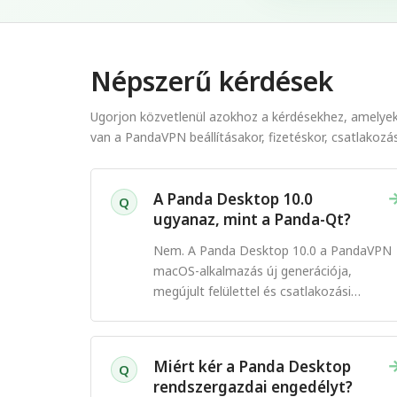
Népszerű kérdések
Ugorjon közvetlenül azokhoz a kérdésekhez, amelyek
van a PandaVPN beállításakor, fizetéskor, csatlakozá
A Panda Desktop 10.0
Q
ugyanaz, mint a Panda-Qt?
Nem. A Panda Desktop 10.0 a PandaVPN
macOS-alkalmazás új generációja,
megújult felülettel és csatlakozási
élménnyel.
Miért kér a Panda Desktop
Q
rendszergazdai engedélyt?