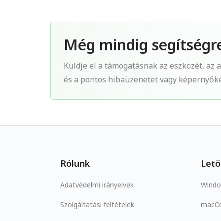
Még mindig segítségr
Küldje el a támogatásnak az eszközét, az al
és a pontos hibaüzenetet vagy képernyők
Rólunk
Letö
Adatvédelmi irányelvek
Wind
Szolgáltatási feltételek
macO