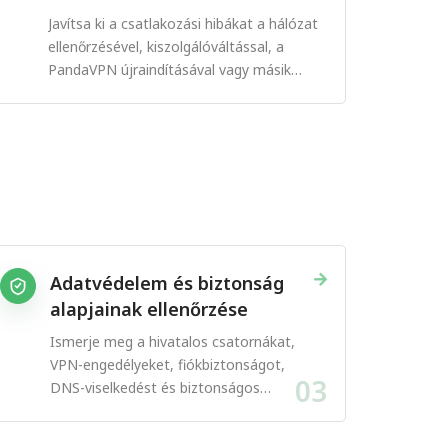
Javítsa ki a csatlakozási hibákat a hálózat
ellenőrzésével, kiszolgálóváltással, a
PandaVPN újraindításával vagy másik
protokoll kipróbálásával.
→
Adatvédelem és biztonság
alapjainak ellenőrzése
Ismerje meg a hivatalos csatornákat,
VPN-engedélyeket, fiókbiztonságot,
03
DNS-viselkedést és biztonságos
alkalmazáshasználatot.