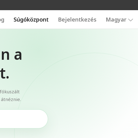
og
Súgóközpont
Bejelentkezés
Magyar
n a
t.
fókuszált
 átnéznie.