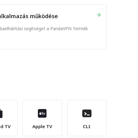
→
 alkalmazás működése
hibaelhárítási segítséget a PandaVPN Termék
id TV
Apple TV
CLI