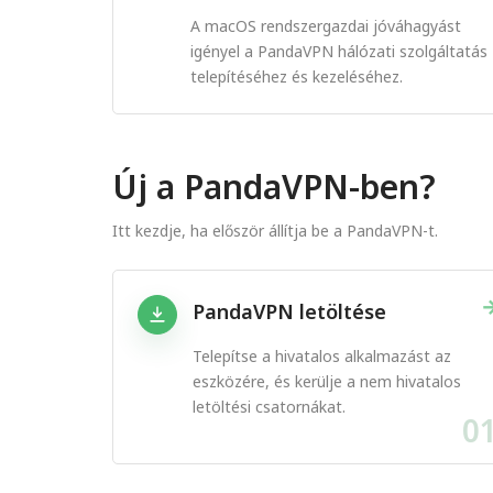
A macOS rendszergazdai jóváhagyást
igényel a PandaVPN hálózati szolgáltatás
telepítéséhez és kezeléséhez.
Új a PandaVPN-ben?
Itt kezdje, ha először állítja be a PandaVPN-t.
PandaVPN letöltése
Telepítse a hivatalos alkalmazást az
eszközére, és kerülje a nem hivatalos
letöltési csatornákat.
0