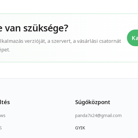
e van szüksége?
Ka
kalmazás verzióját, a szervert, a vásárlási csatornát
épet.
ltés
Súgóközpont
ows
panda7x24@gmail.com
S
GYIK