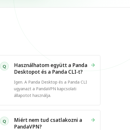
→
Használhatom együtt a Panda
Q
Desktopot és a Panda CLI-t?
Igen. A Panda Desktop és a Panda CLI
ugyanazt a PandaVPN kapcsolati
állapotot használja.
→
Miért nem tud csatlakozni a
Q
PandaVPN?