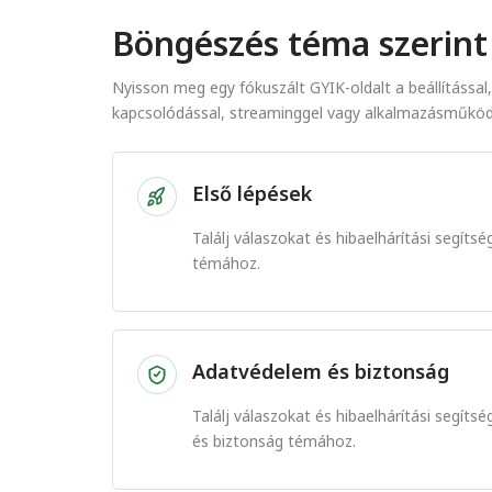
Böngészés téma szerint
Nyisson meg egy fókuszált GYIK-oldalt a beállítássa
kapcsolódással, streaminggel vagy alkalmazásműköd
Első lépések
Találj válaszokat és hibaelhárítási segít
témához.
Adatvédelem és biztonság
Találj válaszokat és hibaelhárítási segí
és biztonság témához.