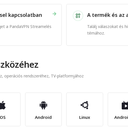
→
sel kapcsolatban
A termék és az
tséget a PandaVPN Streamelés
Találj válaszokat és 
témához.
eszközéhez
z, operációs rendszeréhez, TV-platformjához
iOS
Android
Linux
Andro