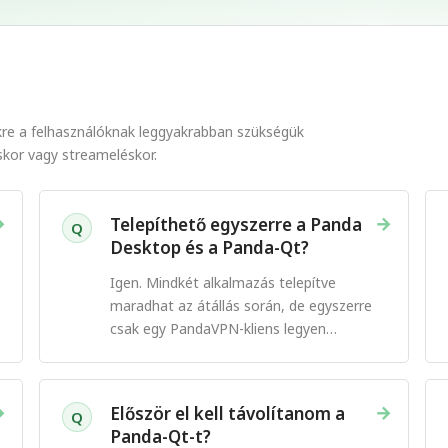
re a felhasználóknak leggyakrabban szükségük
skor vagy streameléskor.
→
→
Telepíthető egyszerre a Panda
Q
Desktop és a Panda-Qt?
Igen. Mindkét alkalmazás telepítve
maradhat az átállás során, de egyszerre
csak egy PandaVPN-kliens legyen
csatlakoztatva.
→
→
Először el kell távolítanom a
Q
Panda-Qt-t?