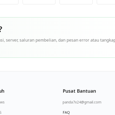
?
si, server, saluran pembelian, dan pesan error atau tangka
uh
Pusat Bantuan
ows
panda7x24@gmail.com
S
FAQ