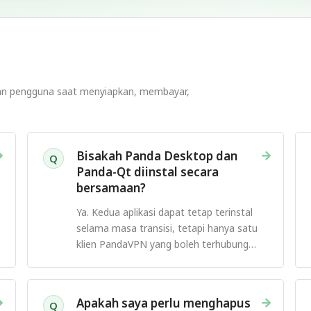
kan pengguna saat menyiapkan, membayar,
→
→
Bisakah Panda Desktop dan
Q
Panda-Qt diinstal secara
bersamaan?
Ya. Kedua aplikasi dapat tetap terinstal
selama masa transisi, tetapi hanya satu
klien PandaVPN yang boleh terhubung
dalam satu waktu.
→
→
Apakah saya perlu menghapus
Q