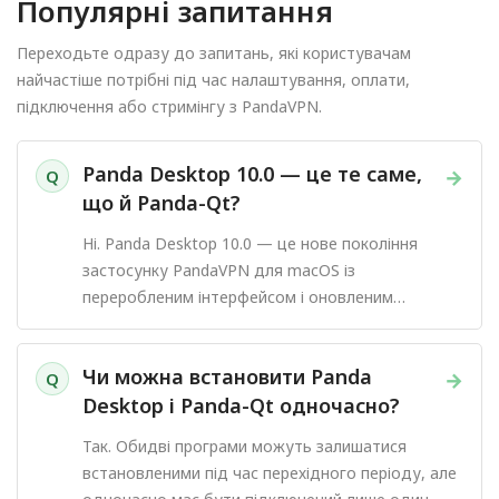
Популярні запитання
Переходьте одразу до запитань, які користувачам
найчастіше потрібні під час налаштування, оплати,
підключення або стримінгу з PandaVPN.
Panda Desktop 10.0 — це те саме,
→
Q
що й Panda-Qt?
Ні. Panda Desktop 10.0 — це нове покоління
застосунку PandaVPN для macOS із
переробленим інтерфейсом і оновленим
процесом підключення.
Чи можна встановити Panda
→
Q
Desktop і Panda-Qt одночасно?
Так. Обидві програми можуть залишатися
встановленими під час перехідного періоду, але