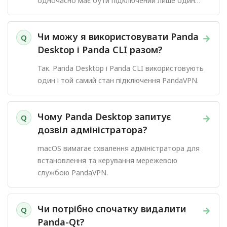
одночасно має бути підключений лише один
клієнт PandaVPN.
Чи можу я використовувати Panda
→
Q
Desktop і Panda CLI разом?
Так. Panda Desktop і Panda CLI використовують
один і той самий стан підключення PandaVPN.
Чому Panda Desktop запитує
→
Q
дозвіл адміністратора?
macOS вимагає схвалення адміністратора для
встановлення та керування мережевою
службою PandaVPN.
Чи потрібно спочатку видалити
→
Q
Panda-Qt?