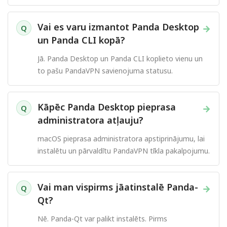
Vai es varu izmantot Panda Desktop
→
Q
un Panda CLI kopā?
Jā. Panda Desktop un Panda CLI koplieto vienu un
to pašu PandaVPN savienojuma statusu.
Kāpēc Panda Desktop pieprasa
→
Q
administratora atļauju?
macOS pieprasa administratora apstiprinājumu, lai
instalētu un pārvaldītu PandaVPN tīkla pakalpojumu.
Vai man vispirms jāatinstalē Panda-
→
Q
Qt?
Nē. Panda-Qt var palikt instalēts. Pirms