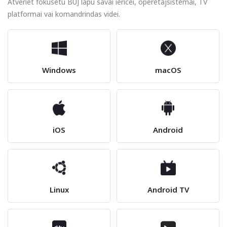
Atveriet fokusētu BUJ lapu savai ierīcei, operētājsistēmai, TV
platformai vai komandrindas videi.
Windows
macOS
iOS
Android
Linux
Android TV