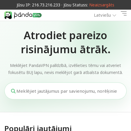
Jūsu IP: 216.73.216.233 · Jūsu Statuss:
Neaizsargāts
Latviešu
Atrodiet pareizo
risinājumu ātrāk.
Meklējiet PandaVPN palīdzībā, izvēlieties tēmu vai atveriet
fokusētu BUJ lapu, nevis meklējot garā atbalsta dokumentā.
Populāri jautājumi