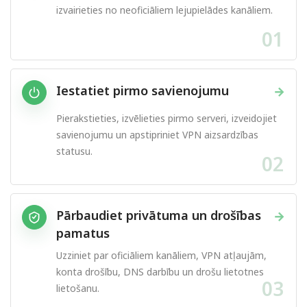
izvairieties no neoficiāliem lejupielādes kanāliem.
01
Iestatiet pirmo savienojumu
→
Pierakstieties, izvēlieties pirmo serveri, izveidojiet
savienojumu un apstipriniet VPN aizsardzības
statusu.
02
Pārbaudiet privātuma un drošības
→
pamatus
Uzziniet par oficiāliem kanāliem, VPN atļaujām,
konta drošību, DNS darbību un drošu lietotnes
03
lietošanu.