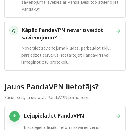
savienojuma izveides ar Panda Desktop atvienojiet
Panda-Qt.
Kāpēc PandaVPN nevar izveidot
→
Q
savienojumu?
Novērsiet savienojuma kļūdas, pārbaudot tīklu,
pārslēdzot serverus, restartējot PandaVPN vai
izmēģinot citu protokolu.
Jauns PandaVPN lietotājs?
Sāciet šeit, ja iestatāt PandaVPN pirmo reizi.
Lejupielādēt PandaVPN
→
Instalējiet oficiālo lietotni savai ierīcei un