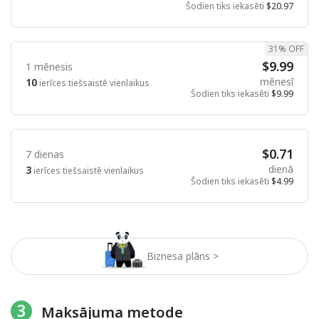
Šodien tiks iekasēti
$20.97
31% OFF
$9.99
1 mēnesis
mēnesī
10
ierīces tiešsaistē vienlaikus
Šodien tiks iekasēti
$9.99
$0.71
7 dienas
dienā
3
ierīces tiešsaistē vienlaikus
Šodien tiks iekasēti
$4.99
Biznesa plāns >
3
Maksājuma metode