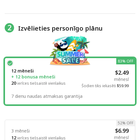
2
Izvēlieties personīgo plānu
83% OFF
12 mēneši
$2.49
+ 12 bonusa mēneši
mēnesī
20
ierīces tiešsaistē vienlaikus
Šodien tiks iekasēti
$59.99
7 dienu naudas atmaksas garantija
52% OFF
$6.99
3 mēneši
mēnesī
12
ierīces tiešsaistē vienlaikus