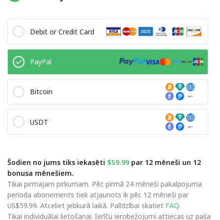
Debit or Credit Card
PayPal
Bitcoin
USDT
Šodien no jums tiks iekasēti
$59.99
par 12 mēneši un 12
bonusa mēnešiem.
Tikai pirmajam pirkumam. Pēc pirmā 24 mēneši pakalpojuma
perioda abonements tiek atjaunots ik pēc 12 mēneši par
US$59.99. Atceliet jebkurā laikā. Palīdzībai skatiet
FAQ
.
Tikai individuālai lietošanai. Ierīču ierobežojumi attiecas uz paša