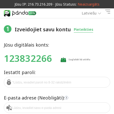
Jūsu IP: 216.73.216.209 · Jūsu Statuss:
Neaizsargāts
Latviešu
1
Izveidojiet savu kontu
Pieteikties
Jūsu digitālais konts:
123832266
Saglabāt kā attēlu
Iestatīt paroli:
E-pasta adrese (Neobligāti):
i