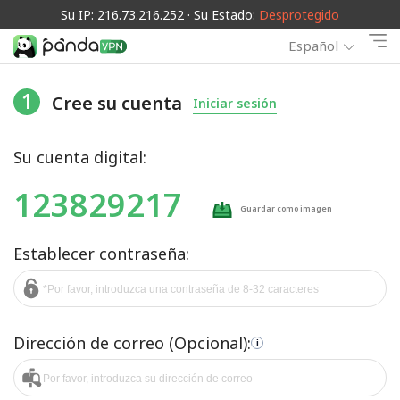
Su IP: 216.73.216.252 · Su Estado:
Desprotegido
Español
1
Cree su cuenta
Iniciar sesión
Su cuenta digital:
123829217
Guardar como imagen
Establecer contraseña:
Dirección de correo (Opcional):
i