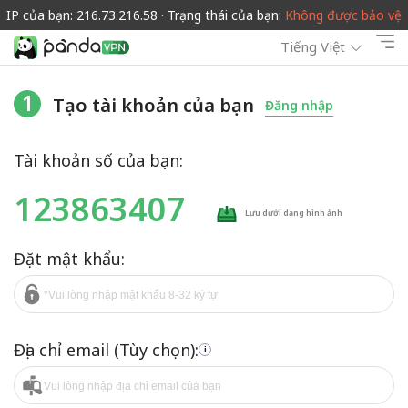
IP của bạn: 216.73.216.58 · Trạng thái của bạn:
Không được bảo vệ
Tiếng Việt
1
Tạo tài khoản của bạn
Đăng nhập
Tài khoản số của bạn:
123863407
Lưu dưới dạng hình ảnh
Đặt mật khẩu:
Địa chỉ email (Tùy chọn):
i