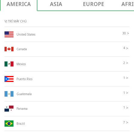
AMERICA
ASIA
EUROPE
AFR
VỊ TRÍ MÁY CHỦ
>
30
United States
>
4
Canada
>
2
Mexico
>
1
Puerto Rico
>
1
Guatemala
>
1
Panama
>
7
Brazil