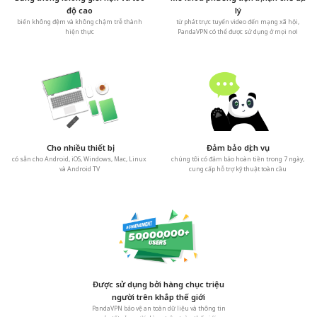
độ cao
lý
biến không đệm và không chậm trễ thành
từ phát trực tuyến video đến mạng xã hội,
hiện thực
PandaVPN có thể được sử dụng ở mọi nơi
Cho nhiều thiết bị
Đảm bảo dịch vụ
có sẵn cho Android, iOS, Windows, Mac, Linux
chúng tôi có đảm bảo hoàn tiền trong 7 ngày,
và Android TV
cung cấp hỗ trợ kỹ thuật toàn cầu
Được sử dụng bởi hàng chục triệu
người trên khắp thế giới
PandaVPN bảo vệ an toàn dữ liệu và thông tin