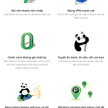
Kết nối nhanh như chớp
Mạng VPN mạnh mẽ
vuốt để kết nối các máy chủ tốc độ cao toàn cầu
hỗ trợ 100+ quốc gia trên toàn thế giới, với hơn
6000 máy chủ
Chính sách không ghi nhật ký
Duyệt ẩn danh, ẩn dấu vết của bạn
đảm bảo tính ẩn danh hoàn toàn của bạn trên
mã hóa hoạt động Internet của bạn, thay đổi
tất cả các ứng dụng và nền tảng, và bảo vệ
địa chỉ IP của bạn
quyền riêng tư của bạn
Băng thông không giới hạn và tốc
Mở khóa phương tiện bị hạn chế địa