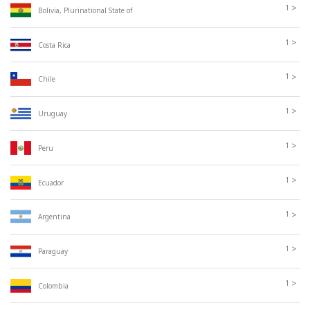
>
1
Bolivia, Plurinational State of
>
1
Costa Rica
>
1
Chile
>
1
Uruguay
>
1
Peru
>
1
Ecuador
>
1
Argentina
>
1
Paraguay
>
1
Colombia