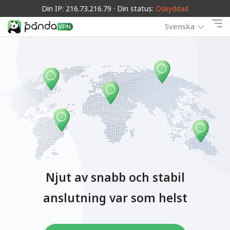
Din IP: 216.73.216.79 · Din status:
Oskyddad
Svenska
Njut av snabb och stabil
anslutning var som helst