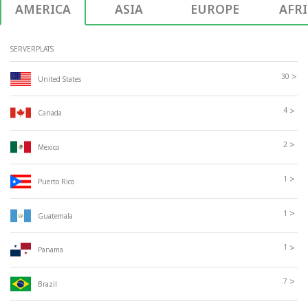
AMERICA
ASIA
EUROPE
AFR
SERVERPLATS
>
30
United States
>
4
Canada
>
2
Mexico
>
1
Puerto Rico
>
1
Guatemala
>
1
Panama
>
7
Brazil