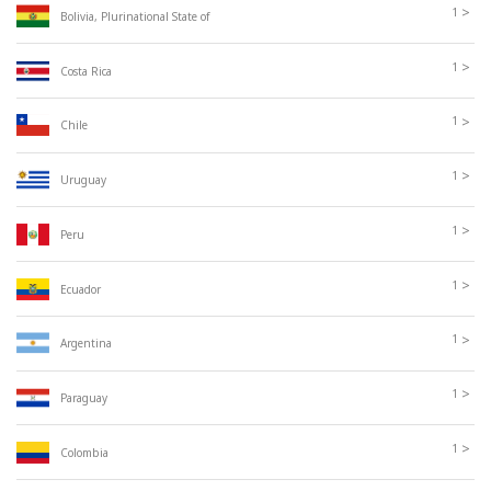
>
1
Bolivia, Plurinational State of
>
1
Costa Rica
>
1
Chile
>
1
Uruguay
>
1
Peru
>
1
Ecuador
>
1
Argentina
>
1
Paraguay
>
1
Colombia