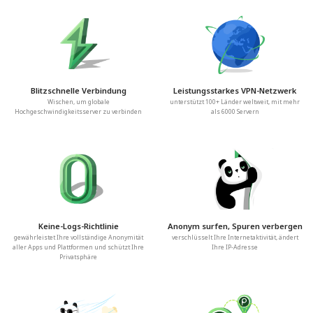
Blitzschnelle Verbindung
Leistungsstarkes VPN-Netzwerk
Wischen, um globale
unterstützt 100+ Länder weltweit, mit mehr
Hochgeschwindigkeitsserver zu verbinden
als 6000 Servern
Keine-Logs-Richtlinie
Anonym surfen, Spuren verbergen
gewährleistet Ihre vollständige Anonymität
verschlüsselt Ihre Internetaktivität, ändert
aller Apps und Plattformen und schützt Ihre
Ihre IP-Adresse
Privatsphäre