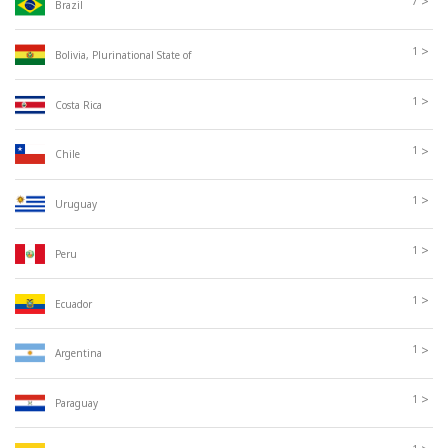
>
7
Brazil
>
1
Bolivia, Plurinational State of
>
1
Costa Rica
>
1
Chile
>
1
Uruguay
>
1
Peru
>
1
Ecuador
>
1
Argentina
>
1
Paraguay