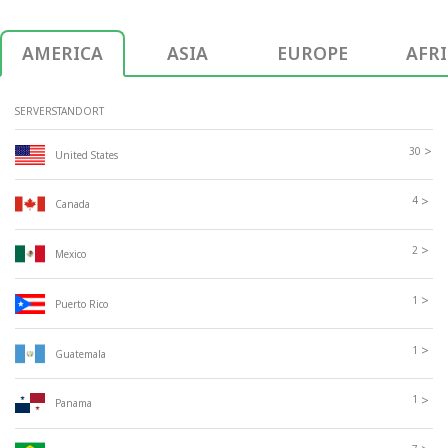
AMERICA
ASIA
EUROPE
AFR
SERVERSTANDORT
>
30
United States
>
4
Canada
>
2
Mexico
>
1
Puerto Rico
>
1
Guatemala
>
1
Panama