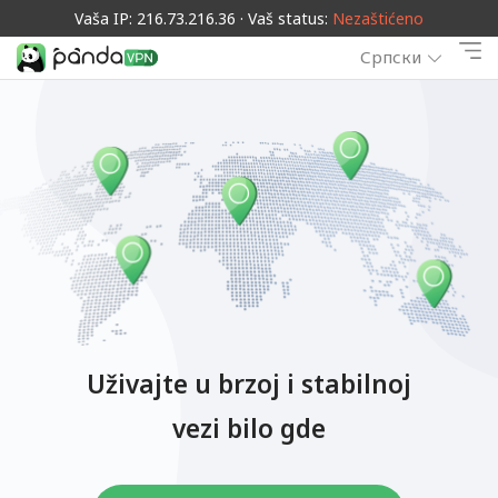
Vaša IP: 216.73.216.36 · Vaš status:
Nezaštićeno
Српски
Uživajte u brzoj i stabilnoj
vezi bilo gde