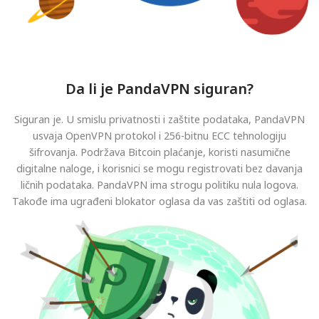
Da li je PandaVPN siguran?
Siguran je. U smislu privatnosti i zaštite podataka, PandaVPN
usvaja OpenVPN protokol i 256-bitnu ECC tehnologiju
šifrovanja. Podržava Bitcoin plaćanje, koristi nasumične
digitalne naloge, i korisnici se mogu registrovati bez davanja
ličnih podataka. PandaVPN ima strogu politiku nula logova.
Takođe ima ugrađeni blokator oglasa da vas zaštiti od oglasa.