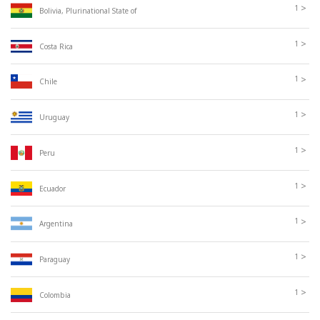
>
1
Bolivia, Plurinational State of
>
1
Costa Rica
>
1
Chile
>
1
Uruguay
>
1
Peru
>
1
Ecuador
>
1
Argentina
>
1
Paraguay
>
1
Colombia