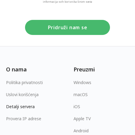
informacija svih korisnika širom sveta
Pridruži nam se
O nama
Preuzmi
Politika privatnosti
Windows
Uslovi korišćenja
macOS
Detalji servera
iOS
Provera IP adrese
Apple TV
Android