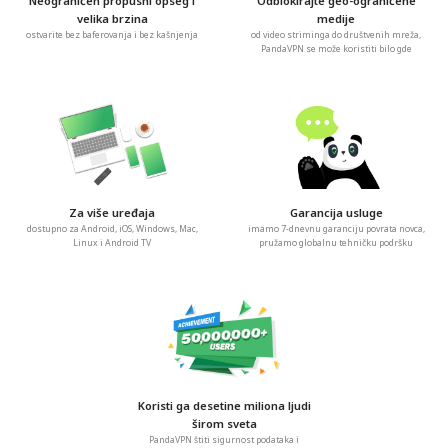
Neograničen propusni opseg i
Odblokirajte geo-ograničene
velika brzina
medije
ostvarite bez baferovanja i bez kašnjenja
od video striminga do društvenih mreža,
PandaVPN se može koristiti bilo gde
Za više uređaja
Garancija usluge
dostupno za Android, iOS, Windows, Mac,
imamo 7-dnevnu garanciju povrata novca,
Linux i Android TV
pružamo globalnu tehničku podršku
Koristi ga desetine miliona ljudi
širom sveta
PandaVPN štiti sigurnost podataka i