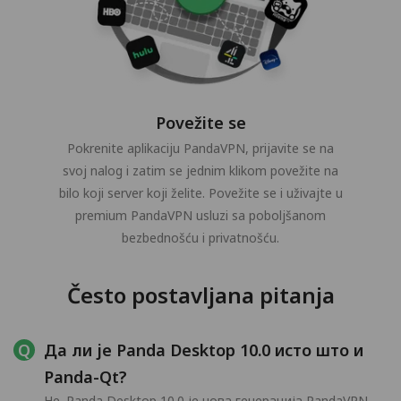
Povežite se
Pokrenite aplikaciju PandaVPN, prijavite se na
svoj nalog i zatim se jednim klikom povežite na
bilo koji server koji želite. Povežite se i uživajte u
premium PandaVPN usluzi sa poboljšanom
bezbednošću i privatnošću.
Često postavljana pitanja
Да ли је Panda Desktop 10.0 исто што и
Panda-Qt?
Не. Panda Desktop 10.0 је нова генерација PandaVPN