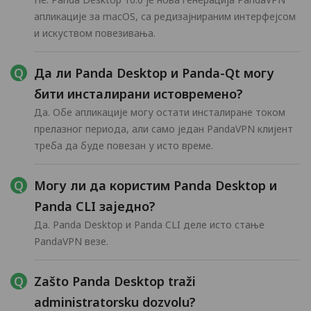
апликације за macOS, са редизајнираним интерфејсом
и искуством повезивања.
Да ли Panda Desktop и Panda-Qt могу
бити инсталирани истовремено?
Да. Обе апликације могу остати инсталиране током
прелазног периода, али само један PandaVPN клијент
треба да буде повезан у исто време.
Могу ли да користим Panda Desktop и
Panda CLI заједно?
Да. Panda Desktop и Panda CLI деле исто стање
PandaVPN везе.
Zašto Panda Desktop traži
administratorsku dozvolu?