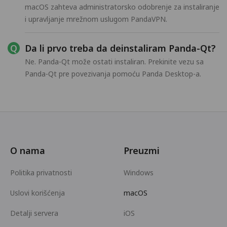
macOS zahteva administratorsko odobrenje za instaliranje
i upravljanje mrežnom uslugom PandaVPN.
Da li prvo treba da deinstaliram Panda-Qt?
Ne. Panda-Qt može ostati instaliran. Prekinite vezu sa
Panda-Qt pre povezivanja pomoću Panda Desktop-a.
O nama
Preuzmi
Politika privatnosti
Windows
Uslovi korišćenja
macOS
Detalji servera
iOS