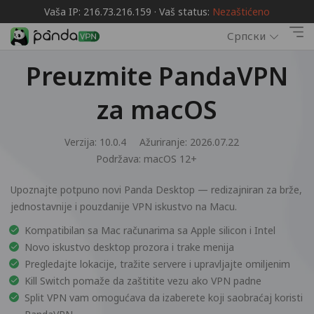
Vaša IP: 216.73.216.159 · Vaš status:
Nezaštićeno
Српски
Preuzmite PandaVPN
za macOS
Verzija: 10.0.4
Ažuriranje: 2026.07.22
Podržava:
macOS 12+
Upoznajte potpuno novi Panda Desktop — redizajniran za brže,
jednostavnije i pouzdanije VPN iskustvo na Macu.
Kompatibilan sa Mac računarima sa Apple silicon i Intel
Novo iskustvo desktop prozora i trake menija
Pregledajte lokacije, tražite servere i upravljajte omiljenim
Kill Switch pomaže da zaštitite vezu ako VPN padne
Split VPN vam omogućava da izaberete koji saobraćaj koristi