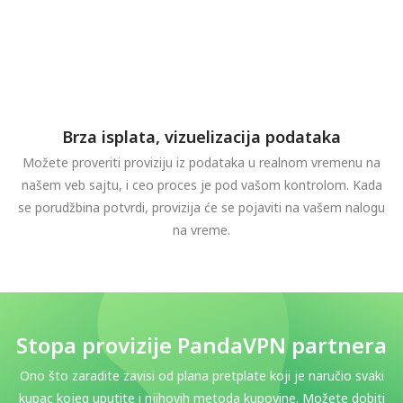
Brza isplata, vizuelizacija podataka
Možete proveriti proviziju iz podataka u realnom vremenu na
našem veb sajtu, i ceo proces je pod vašom kontrolom. Kada
se porudžbina potvrdi, provizija će se pojaviti na vašem nalogu
na vreme.
Stopa provizije PandaVPN partnera
Ono što zaradite zavisi od plana pretplate koji je naručio svaki
kupac kojeg uputite i njihovih metoda kupovine. Možete dobiti