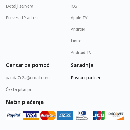
Detalji servera
iOS
Provera IP adrese
Apple TV
Android
Linux
Android TV
Centar za pomoć
Saradnja
panda7x24@gmail.com
Postani partner
Česta pitanja
Način plaćanja