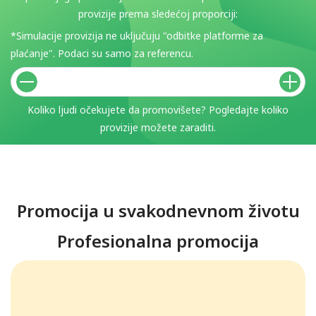
provizije prema sledećoj proporciji:
*Simulacije provizija ne uključuju "odbitke platforme za
plaćanje". Podaci su samo za referencu.
Koliko ljudi očekujete da promovišete? Pogledajte koliko
provizije možete zaraditi.
Promocija u svakodnevnom životu
Profesionalna promocija