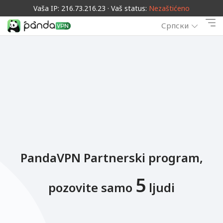
Vaša IP: 216.73.216.23 · Vaš status:
Nezaštićeno
Српски
PandaVPN Partnerski program,
5
pozovite samo
ljudi