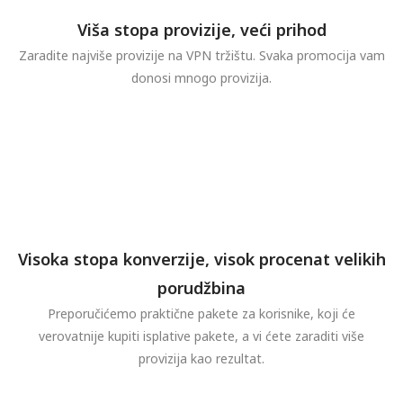
Viša stopa provizije, veći prihod
Zaradite najviše provizije na VPN tržištu. Svaka promocija vam
donosi mnogo provizija.
Visoka stopa konverzije, visok procenat velikih
porudžbina
Preporučićemo praktične pakete za korisnike, koji će
verovatnije kupiti isplative pakete, a vi ćete zaraditi više
provizija kao rezultat.