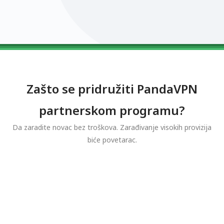
0123456789
0123456789
0123456789
0123456789
0123456789
Zašto se pridružiti PandaVPN
partnerskom programu?
Da zaradite novac bez troškova. Zarađivanje visokih provizija
biće povetarac.