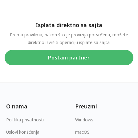
Isplata direktno sa sajta
Prema pravilima, nakon što je provizija potvrđena, možete
direktno izvršiti operaciju isplate sa sajta.
Postani partner
O nama
Preuzmi
Politika privatnosti
Windows
Uslovi korišćenja
macOS