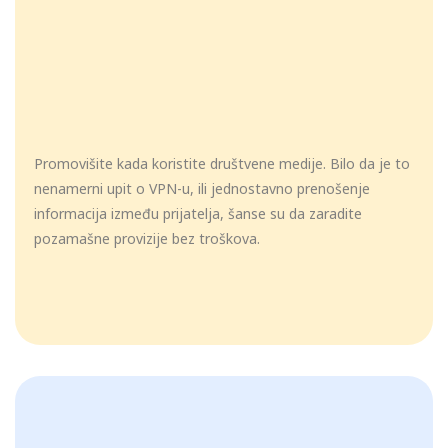
Promovišite kada koristite društvene medije. Bilo da je to
nenamerni upit o VPN-u, ili jednostavno prenošenje
informacija između prijatelja, šanse su da zaradite
pozamašne provizije bez troškova.