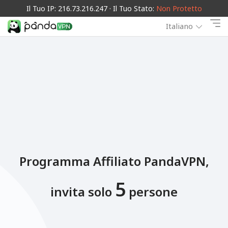
Il Tuo IP: 216.73.216.247 · Il Tuo Stato:
Non Protetto
Italiano
Programma Affiliato PandaVPN,
5
invita solo
persone