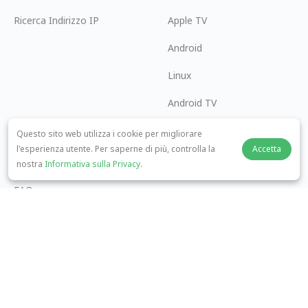
Ricerca Indirizzo IP
Apple TV
Android
Linux
Android TV
Centro Assistenza
Cooperazione
Questo sito web utilizza i cookie per migliorare
l'esperienza utente. Per saperne di più, controlla la
Accetta
panda7x24@gmail.com
Diventa un Affiliato
nostra
Informativa sulla Privacy
.
FAQ
Metodo di Pagamento
© 2026 MOPUBI LIMITED. All rights reserved.