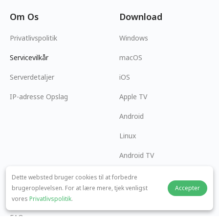
Om Os
Download
Privatlivspolitik
Windows
Servicevilkår
macOS
Serverdetaljer
iOS
IP-adresse Opslag
Apple TV
Android
Linux
Android TV
Hjælpecenter
Samarbejde
Dette websted bruger cookies til at forbedre
brugeroplevelsen. For at lære mere, tjek venligst
Accepter
panda7x24@gmail.com
Bliv en Partner
vores
Privatlivspolitik
.
FAQ