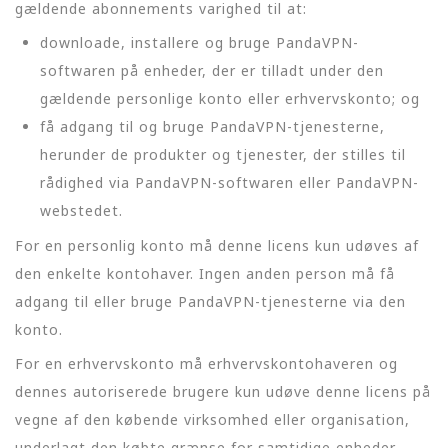
gældende abonnements varighed til at:
downloade, installere og bruge PandaVPN-
softwaren på enheder, der er tilladt under den
gældende personlige konto eller erhvervskonto; og
få adgang til og bruge PandaVPN-tjenesterne,
herunder de produkter og tjenester, der stilles til
rådighed via PandaVPN-softwaren eller PandaVPN-
webstedet.
For en personlig konto må denne licens kun udøves af
den enkelte kontohaver. Ingen anden person må få
adgang til eller bruge PandaVPN-tjenesterne via den
konto.
For en erhvervskonto må erhvervskontohaveren og
dennes autoriserede brugere kun udøve denne licens på
vegne af den købende virksomhed eller organisation,
underlagt den købte grænse for samtidige enheder.