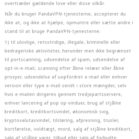
overtræder gældende love eller disse vilkår.
Når du bruger PandaVPN-tjenesterne, accepterer du
ikke at, og ikke at hjælpe, opmuntre eller sætte andre i
stand til at bruge PandaVPN-tjenesterne:
1) til ulovlige, retsstridige, illegale, kriminelle eller
bedrageriske aktiviteter, herunder men ikke begrænset
til portscanning, udsendelse af spam, udsendelse af
opt-in-e-mail, scanning efter åbne relæer eller åbne
proxyer, udsendelse af uopfordret e-mail eller enhver
version eller type e-mail sendt i store mængder, selv
hvis e-mailen dirigeres gennem tredjepartsservere,
enhver lancering af pop op-vinduer, brug af stjålne
kreditkort, kreditkortsvindel, økonomisk svig,
kryptovalutasvindel, tilsløring, afpresning, trusler,
bortførelse, voldtægt, mord, salg af stjålne kreditkort,
salg af stjålne varer, tilbud eller salg af forbudte,