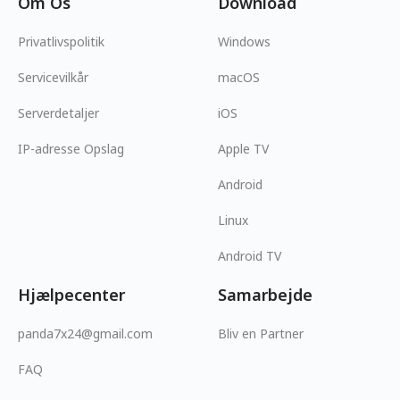
Om Os
Download
Privatlivspolitik
Windows
Servicevilkår
macOS
Serverdetaljer
iOS
IP-adresse Opslag
Apple TV
Android
Linux
Android TV
Hjælpecenter
Samarbejde
panda7x24@gmail.com
Bliv en Partner
FAQ