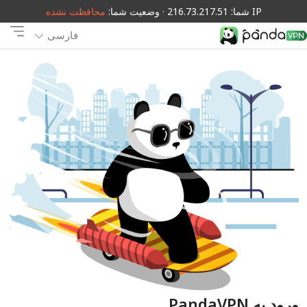
IP شما: 216.73.217.51 · وضعیت شما:
محافظت نشده
فارسی
ورود به PandaVPN