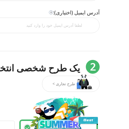
آدرس ایمیل (اختیاری):
i
2
یک طرح شخصی انتخا
طرح تجاری >