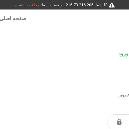
IP شما: 216.73.216.206 · وضعیت شما:
محافظت نشده
صفحه اصلی
ورود
تصویر