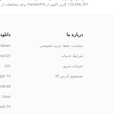
123,656,767 کاربر اکنون از PandaVPN برای محافظت از حریم خصوصی و امنیت آنلاین خود استفاده می‌کنند
درباره ما
دانلود
سیاست حفظ حریم خصوصی
ndows
شرایط خدمات
macOS
جزئیات سرور
iOS
جستجوی آدرس IP
ple TV
ndroid
Linux
oid TV