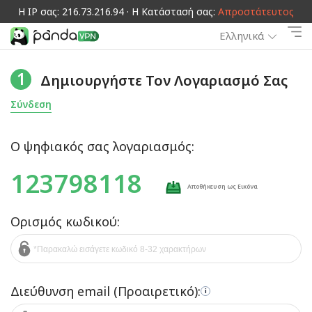
Η IP σας: 216.73.216.94 · Η Κατάστασή σας:
Απροστάτευτος
Ελληνικά
1
Δημιουργήστε Τον Λογαριασμό Σας
Σύνδεση
Ο ψηφιακός σας λογαριασμός:
123798118
Αποθήκευση ως Εικόνα
Ορισμός κωδικού:
Διεύθυνση email (Προαιρετικό):
i