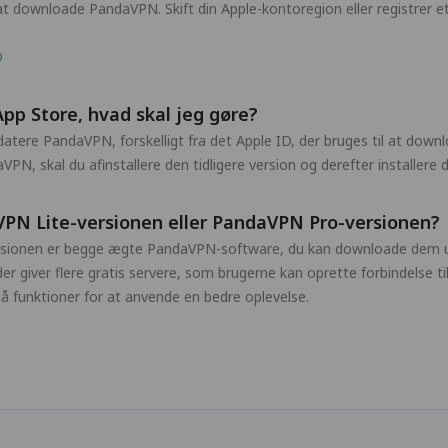
 at downloade PandaVPN. Skift din Apple-kontoregion eller registrer 
D
pp Store, hvad skal jeg gøre?
opdatere PandaVPN, forskelligt fra det Apple ID, der bruges til at do
VPN, skal du afinstallere den tidligere version og derefter installer
VPN Lite-versionen eller PandaVPN Pro-versionen?
sionen er begge ægte PandaVPN-software, du kan downloade dem ud
der giver flere gratis servere, som brugerne kan oprette forbindelse
på funktioner for at anvende en bedre oplevelse.