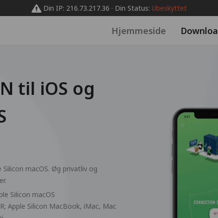
Din IP: 216.73.217.36 · Din Status:
Ubeskyttet
Hjemmeside
Downloa
 til iOS og
S
 Silicon macOS. Øg privatliv og
r.
pple Silicon macOS
, XR; Apple Silicon MacBook, iMac, Mac
ni