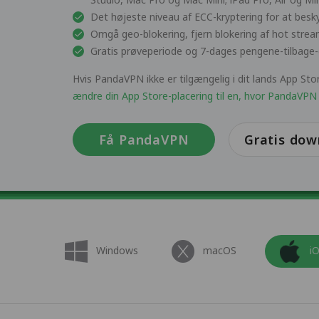
Det højeste niveau af ECC-kryptering for at besk
Omgå geo-blokering, fjern blokering af hot strea
Gratis prøveperiode og 7-dages pengene-tilbage-
Hvis PandaVPN ikke er tilgængelig i dit lands App St
ændre din App Store-placering til en, hvor PandaVPN 
Få PandaVPN
Gratis dow
Windows
macOS
i