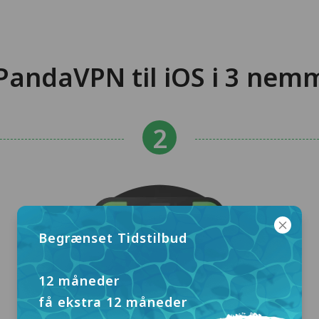
PandaVPN til iOS i 3 nemm
Begrænset Tidstilbud
12 måneder
få ekstra 12 måneder