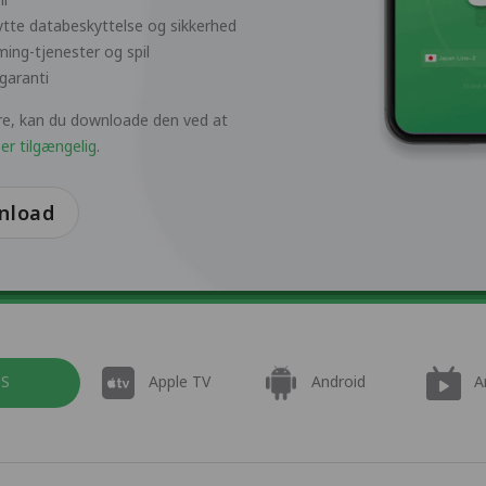
ytte databeskyttelse og sikkerhed
ming-tjenester og spil
garanti
ore, kan du downloade den ved at
er tilgængelig
.
nload
OS
Apple TV
Android
A