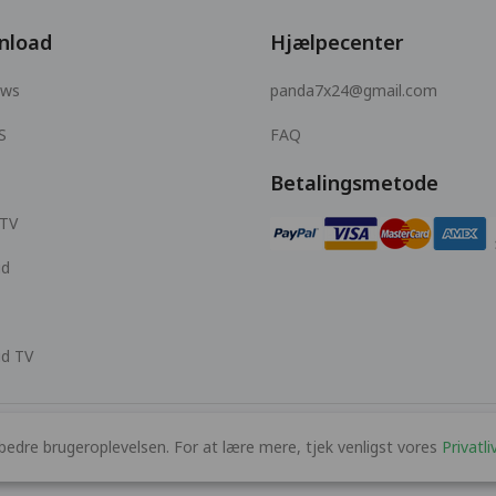
nload
Hjælpecenter
ows
panda7x24@gmail.com
S
FAQ
Betalingsmetode
 TV
id
id TV
bedre brugeroplevelsen. For at lære mere, tjek venligst vores
Privatli
© 2026 MOPUBI LIMITED. All rights reserved.