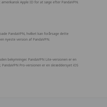
et amerikansk Apple ID for at søge efter PandaVPN.
wnloade PandaVPN, hvilket kan forårsage dette
e den nyeste version af PandaVPN.
en bekymringer. PandaVPN Lite-versionen er en
 til; PandaVPN Pro-versionen er en skræddersyet iOS