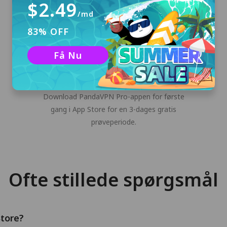
$2.49
/md
83% OFF
Få Nu
Log ind
Log ind på den tilfældige digitale konto, der
automatisk genereres af PandaVPN.
Download PandaVPN Pro-appen for første
gang i App Store for en 3-dages gratis
prøveperiode.
Ofte stillede spørgsmål
Store?