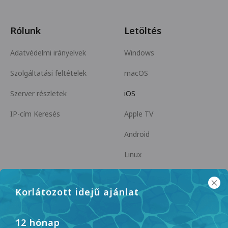
Rólunk
Letöltés
Adatvédelmi irányelvek
Windows
Szolgáltatási feltételek
macOS
Szerver részletek
iOS
IP-cím Keresés
Apple TV
Android
Linux
Android TV
Korlátozott idejű ajánlat
Súgóközpont
Együttműködés
panda7x24@gmail.com
Legyen Partner
12 hónap