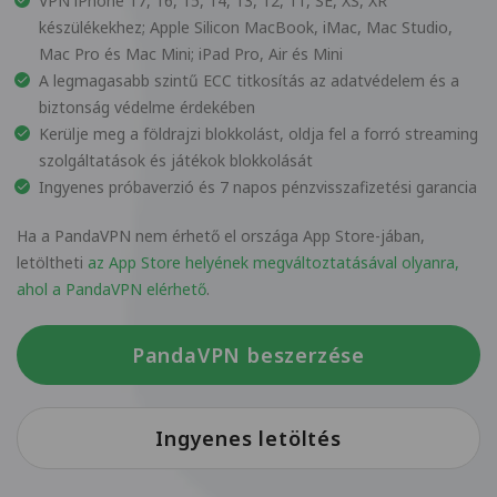
VPN iPhone 17, 16, 15, 14, 13, 12, 11, SE, XS, XR
készülékekhez; Apple Silicon MacBook, iMac, Mac Studio,
Mac Pro és Mac Mini; iPad Pro, Air és Mini
A legmagasabb szintű ECC titkosítás az adatvédelem és a
biztonság védelme érdekében
Kerülje meg a földrajzi blokkolást, oldja fel a forró streaming
szolgáltatások és játékok blokkolását
Ingyenes próbaverzió és 7 napos pénzvisszafizetési garancia
Ha a PandaVPN nem érhető el országa App Store-jában,
letöltheti
az App Store helyének megváltoztatásával olyanra,
ahol a PandaVPN elérhető
.
PandaVPN beszerzése
Ingyenes letöltés