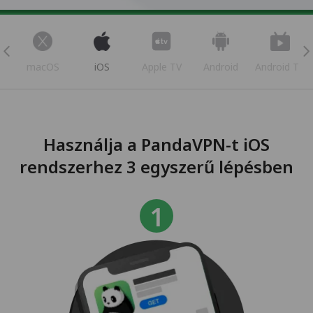
s
macOS
iOS
Apple TV
Android
Android TV
Használja a PandaVPN-t iOS
rendszerhez 3 egyszerű lépésben