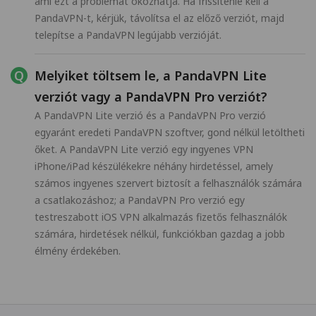
ami ezt a problémát okozhatja. Ha frissítenie kell a
PandaVPN-t, kérjük, távolítsa el az előző verziót, majd
telepítse a PandaVPN legújabb verzióját.
Melyiket töltsem le, a PandaVPN Lite
verziót vagy a PandaVPN Pro verziót?
A PandaVPN Lite verzió és a PandaVPN Pro verzió
egyaránt eredeti PandaVPN szoftver, gond nélkül letöltheti
őket. A PandaVPN Lite verzió egy ingyenes VPN
iPhone/iPad készülékekre néhány hirdetéssel, amely
számos ingyenes szervert biztosít a felhasználók számára
a csatlakozáshoz; a PandaVPN Pro verzió egy
testreszabott iOS VPN alkalmazás fizetős felhasználók
számára, hirdetések nélkül, funkciókban gazdag a jobb
élmény érdekében.