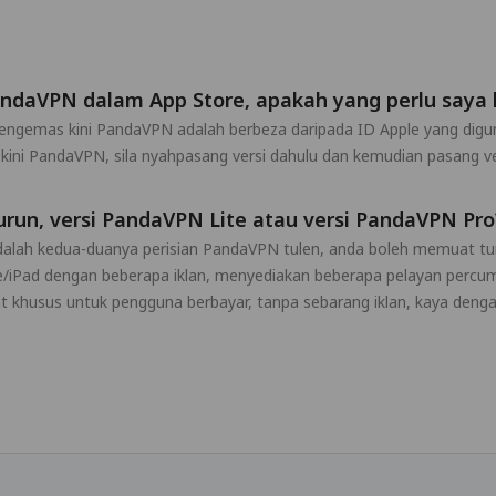
andaVPN dalam App Store, apakah yang perlu saya 
mengemas kini PandaVPN adalah berbeza daripada ID Apple yang di
kini PandaVPN, sila nyahpasang versi dahulu dan kemudian pasang ve
run, versi PandaVPN Lite atau versi PandaVPN Pro
dalah kedua-duanya perisian PandaVPN tulen, anda boleh memuat tu
/iPad dengan beberapa iklan, menyediakan beberapa pelayan percum
at khusus untuk pengguna berbayar, tanpa sebarang iklan, kaya deng