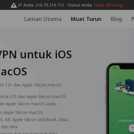
IP Anda: 216.73.216.151 · Status Anda:
Tidak dilindungi
Laman Utama
Muat Turun
Blog
P
PN untuk iOS
macOS
OS 12+ dan Apple Silicon macOS
ntuk iOS dan Apple Silicon macOS.
an Apple Silicon macOS anda.
dan Apple Silicon macOS
XS, XR; Apple Silicon MacBook, iMac,
, dan Mini
 privasi dan keselamatan data