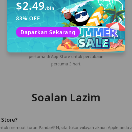
$2.49
/bln
83% OFF
Log Masuk
Dapatkan Sekarang
Log masuk ke akaun digital rawak yang dijana
secara automatik oleh PandaVPN. Muat
turun aplikasi PandaVPN Pro buat kali
pertama di App Store untuk percubaan
percuma 3 hari.
Soalan Lazim
 Store?
ntuk memuat turun PandaVPN, sila tukar wilayah akaun Apple anda 