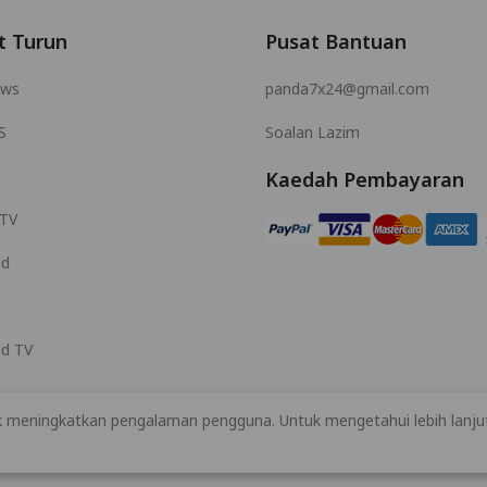
t Turun
Pusat Bantuan
ows
panda7x24@gmail.com
S
Soalan Lazim
Kaedah Pembayaran
 TV
id
id TV
 meningkatkan pengalaman pengguna. Untuk mengetahui lebih lanjut
© 2026 MOPUBI LIMITED. All rights reserved.