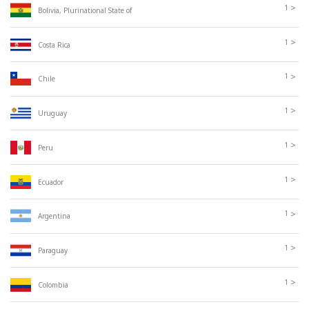
>
1
Bolivia, Plurinational State of
>
1
Costa Rica
>
1
Chile
>
1
Uruguay
>
1
Peru
>
1
Ecuador
>
1
Argentina
>
1
Paraguay
>
1
Colombia