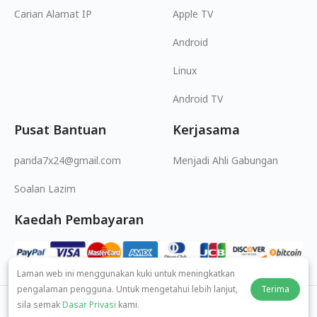
Carian Alamat IP
Apple TV
Android
Linux
Android TV
Pusat Bantuan
Kerjasama
panda7x24@gmail.com
Menjadi Ahli Gabungan
Soalan Lazim
Kaedah Pembayaran
Laman web ini menggunakan kuki untuk meningkatkan
pengalaman pengguna. Untuk mengetahui lebih lanjut,
Terima
sila semak
Dasar Privasi
kami.
© 2026 MOPUBI LIMITED. All rights reserved.