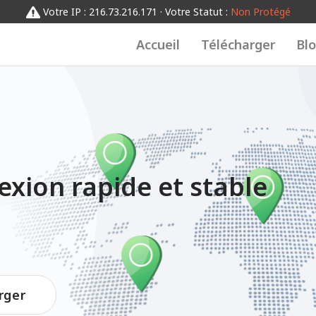
Votre IP : 216.73.216.171 · Votre Statut :
Non Protégé
Accueil
Télécharger
Bl
exion rapide et stable
rger