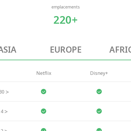
emplacements
220+
ASIA
EUROPE
AFRI
Netflix
Disney+
>
30
>
4