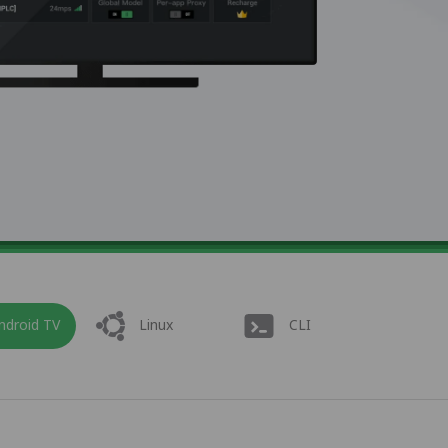
ndroid TV
Linux
CLI