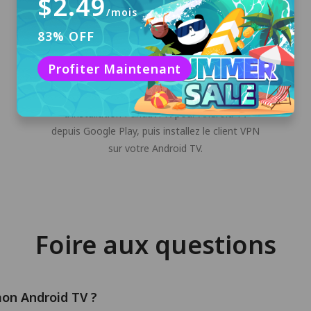
$2.49
/mois
83% OFF
Télécharger et installer
Profiter Maintenant
Cliquez sur le bouton "Téléchargement
gratuit" ou téléchargez le programme
d'installation PandaVPN pour Android TV
depuis Google Play, puis installez le client VPN
sur votre Android TV.
Foire aux questions
on Android TV ?