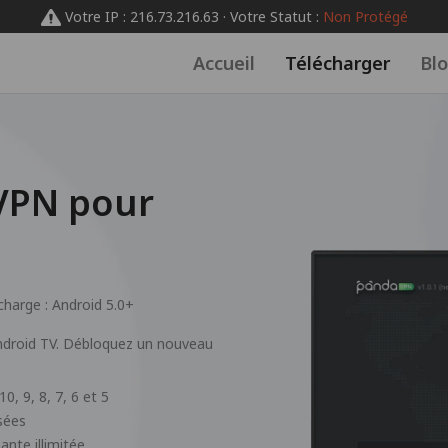
Votre IP : 216.73.216.63 · Votre Statut :
Non Protégé
Accueil
Télécharger
Bl
VPN pour
charge :
Android 5.0+
 Android TV. Débloquez un nouveau
0, 9, 8, 7, 6 et 5
sées
nte illimitée