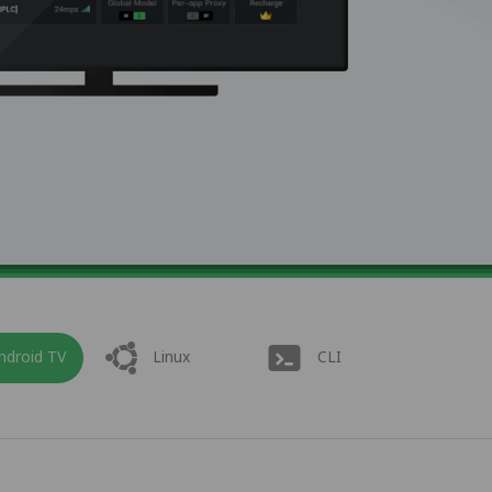
ndroid TV
Linux
CLI