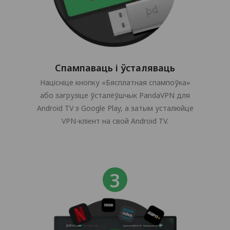
Спампаваць і ўсталяваць
Націсніце кнопку «Бясплатная спампоўка»
або загрузіце ўсталёўшчык PandaVPN для
Android TV з Google Play, а затым усталюйце
VPN-кліент на свой Android TV.