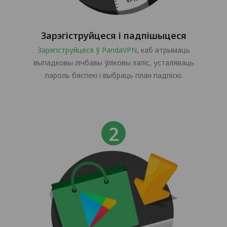
Зарэгіструйцеся і падпішыцеся
Зарэгіструйцеся ў PandaVPN
, каб атрымаць
выпадковы лічбавы ўліковы запіс, усталяваць
пароль бяспекі і выбраць план падпіскі.