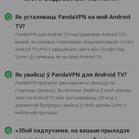
Як усталяваць PandaVPN на мой Android
TV?
PandaVPN для Android TV падтрымлівае Android 5.0 і
вышэй, вы можаце спампаваць апошнюю версію гэтага
Android TV VPN з афіцыйнага сайта або Google Play
Store і ўсталяваць яе на свой Android TV.
Як увайсці ў PandaVPN для Android TV?
PandaVPN прапануе два варыянты ўваходу на
старонцы ўваходу. Вы можаце ўвайсці ў свой уліковы
запіс на Android TV або адсканіраваць QR-код з
дапамогай браўзера і ўвайсці ў свой уліковы запіс з
мабільнай прылады.
«Збой падлучэння, на вашым прыладзе