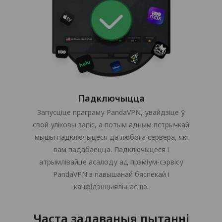
Падключыцца
Запусціце праграму PandaVPN, увайдзіце ў
свой уліковы запіс, а потым адным пстрычкай
мышы падключыцеся да любога сервера, які
вам падабаецца. Падключыцеся і
атрымлівайце асалоду ад прэміум-сэрвісу
PandaVPN з павышанай бяспекай і
канфідэнцыяльнасцю.
Часта задаваныя пытанні