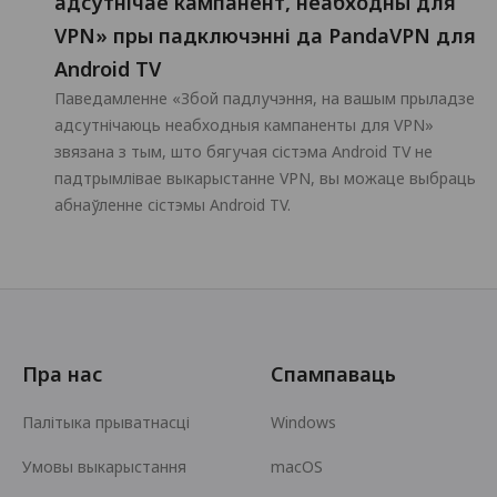
адсутнічае кампанент, неабходны для
VPN» пры падключэнні да PandaVPN для
Android TV
Паведамленне «Збой падлучэння, на вашым прыладзе
адсутнічаюць неабходныя кампаненты для VPN»
звязана з тым, што бягучая сістэма Android TV не
падтрымлівае выкарыстанне VPN, вы можаце выбраць
абнаўленне сістэмы Android TV.
Пра нас
Спампаваць
Палітыка прыватнасці
Windows
Умовы выкарыстання
macOS