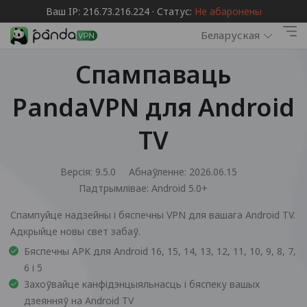
Ваш IP: 216.73.216.224 · Статус:
Не абаронены
Беларуская
Спампаваць
PandaVPN для Android
TV
Версія: 9.5.0
Абнаўленне: 2026.06.15
Падтрымлівае:
Android 5.0+
Спампуйце надзейны і бяспечны VPN для вашага Android TV.
Адкрыйце новы свет забаў.
Бяспечны APK для Android 16, 15, 14, 13, 12, 11, 10, 9, 8, 7,
6 і 5
Захоўвайце канфідэнцыяльнасць і бяспеку вашых
дзеянняў на Android TV