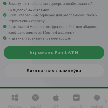
Звышхуткія глабальныя серверы з неабмежаванай
прапускной здольнасцю
6000+ глабальных сервераў для разблакіроўкі любых
струменевых сэрвісаў
Самы высокі ўзровень шыфравання ECC для абароны
канфідэнцыяльнасці і бяспекі дадзеных
7-дзённая гарантыя вяртання грошай
Атрымаць PandaVPN
Бясплатная спампоўка
Windows
macOS
iOS
Apple TV
Android