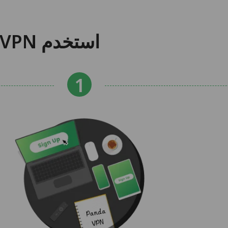
استخدم PandaVPN لـ Android TV في 3 خطوات سهلة