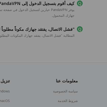
كيف أقوم بتسجيل الدخول إلى PandaVPN لـ Android TV؟
جهازك المحمول.
"فشل الاتصال، يفتقد جهازك مكوناً مطلوباً لـ VPN" عند الاتصال بـ PandaVPN لـ roid TV
المطالبة "فشل الاتصال، يفتقد جهازك المكونات المطلوبة لـ VPN" لأن نظام Android TV الحالي لا يدعم استخدام VPN، يمكنك اختيار ترقية نظام droid TV
معلومات عنا
تنزيل
سياسة الخصوصية
ndows
شروط الخدمة
macOS