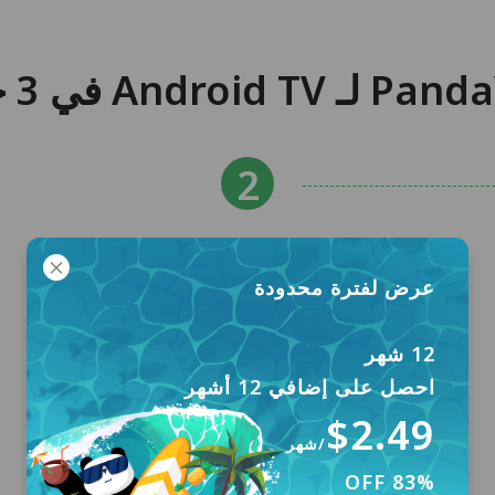
عرض لفترة محدودة
12 شهر
احصل على إضافي 12 أشهر
$2.49
/شهر
83% OFF