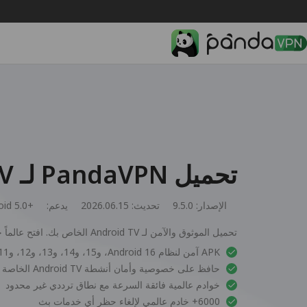
تحميل PandaVPN لـ Android TV
الإصدار: 9.5.0
تحديث: 2026.06.15
يدعم:
oid 5.0+
تحميل الموثوق والآمن لـ Android TV الخاص بك. افتح عالماً جديداً من الترفيه.
APK آمن لنظام Android 16، و15، و14، و13، و12، و11، و10، و9، و8، و7، و6، و5
حافظ على خصوصية وأمان أنشطة Android TV الخاصة بك
خوادم عالمية فائقة السرعة مع نطاق ترددي غير محدود
6000+ خادم عالمي لإلغاء حظر أي خدمات بث