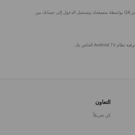
يوفر PandaVPN خيارين لتسجيل الدخول في صفحة تسجيل الدخول. يمكنك تسجيل الدخول إلى حسابك على Android TV، أو مسح رمز QR بواسطة متصفحك وتسجيل الدخول إلى حسابك من
التعاون
كن شريكاً