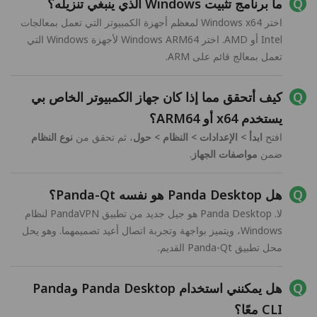
ما برنامج تثبيت Windows الذي ينبغي تنزيله؟
اختر Windows x64 لمعظم أجهزة الكمبيوتر التي تعمل بمعالجات
Intel أو AMD. اختر Windows ARM64 لأجهزة Windows التي
تعمل بمعالج قائم على ARM.
كيف أتحقق مما إذا كان جهاز الكمبيوتر الخاص بي
يستخدم x64 أو ARM64؟
افتح
ابدأ > الإعدادات > النظام > حول
، ثم تحقق من
نوع النظام
ضمن
مواصفات الجهاز
.
هل Panda Desktop هو نفسه Panda-Qt؟
لا. Panda Desktop هو جيل جديد من تطبيق PandaVPN لنظام
Windows، ويتميز بواجهة وتجربة اتصال أعيد تصميمهما. وهو يحل
محل تطبيق Panda-Qt القديم.
هل يمكنني استخدام Panda Desktop وPanda
CLI معًا؟