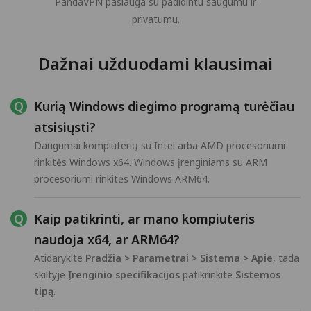
PandaVPN paslauga su padidintu saugumu ir
privatumu.
Dažnai užduodami klausimai
Kurią Windows diegimo programą turėčiau
atsisiųsti?
Daugumai kompiuterių su Intel arba AMD procesoriumi
rinkitės Windows x64. Windows įrenginiams su ARM
procesoriumi rinkitės Windows ARM64.
Kaip patikrinti, ar mano kompiuteris
naudoja x64, ar ARM64?
Atidarykite
Pradžia > Parametrai > Sistema > Apie
, tada
skiltyje
Įrenginio specifikacijos
patikrinkite
Sistemos
tipą
.