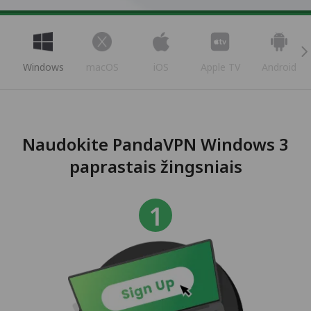
Windows
macOS
iOS
Apple TV
Android
Naudokite PandaVPN Windows 3
paprastais žingsniais