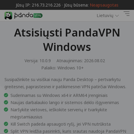
Jūsų IP: 216.73.216.226 · Jūsų būsena:
Neapsaugotas
Lietuvių
Atsisiųsti PandaVPN
Windows
Versija: 10.0.9
Atnaujinimas: 2026.08.02
Palaiko:
Windows 10+
Susipažinkite su visiškai nauju Panda Desktop – pertvarkytu
greitesnei, paprastesnei ir patikimesnei VPN patirčiai Windows.
Suderinamas su Windows x64 ir ARM64 įrenginiais
Naujas darbalaukio lango ir sistemos dėklo išgyvenimas
Naršykite vietoves, ieškokite serverių ir tvarkykite
mėgstamiausius
Kill Switch padeda apsaugoti ryšį, jei VPN nutrūksta
Split VPN leidžia pasirinkti, kuris srautas naudoja PandaVPN