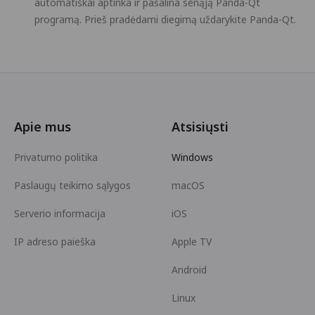
automatiškai aptinka ir pašalina senąją Panda-Qt
programą. Prieš pradėdami diegimą uždarykite Panda-Qt.
Apie mus
Atsisiųsti
Privatumo politika
Windows
Paslaugų teikimo sąlygos
macOS
Serverio informacija
iOS
IP adreso paieška
Apple TV
Android
Linux