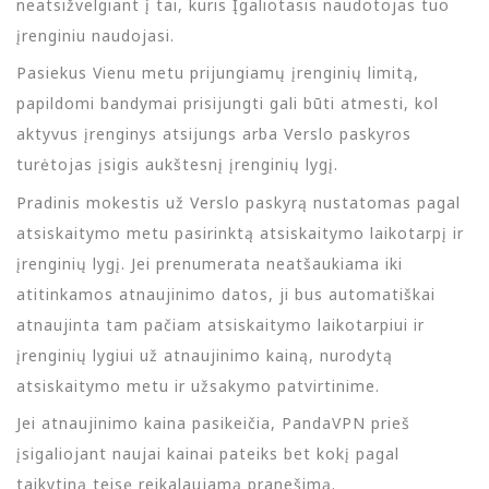
neatsižvelgiant į tai, kuris Įgaliotasis naudotojas tuo
įrenginiu naudojasi.
Pasiekus Vienu metu prijungiamų įrenginių limitą,
papildomi bandymai prisijungti gali būti atmesti, kol
aktyvus įrenginys atsijungs arba Verslo paskyros
turėtojas įsigis aukštesnį įrenginių lygį.
Pradinis mokestis už Verslo paskyrą nustatomas pagal
atsiskaitymo metu pasirinktą atsiskaitymo laikotarpį ir
įrenginių lygį. Jei prenumerata neatšaukiama iki
atitinkamos atnaujinimo datos, ji bus automatiškai
atnaujinta tam pačiam atsiskaitymo laikotarpiui ir
įrenginių lygiui už atnaujinimo kainą, nurodytą
atsiskaitymo metu ir užsakymo patvirtinime.
Jei atnaujinimo kaina pasikeičia, PandaVPN prieš
įsigaliojant naujai kainai pateiks bet kokį pagal
taikytiną teisę reikalaujamą pranešimą.