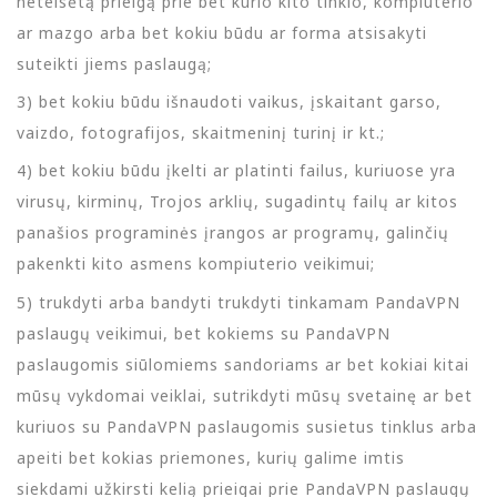
neteisėtą prieigą prie bet kurio kito tinklo, kompiuterio
ar mazgo arba bet kokiu būdu ar forma atsisakyti
suteikti jiems paslaugą;
3) bet kokiu būdu išnaudoti vaikus, įskaitant garso,
vaizdo, fotografijos, skaitmeninį turinį ir kt.;
4) bet kokiu būdu įkelti ar platinti failus, kuriuose yra
virusų, kirminų, Trojos arklių, sugadintų failų ar kitos
panašios programinės įrangos ar programų, galinčių
pakenkti kito asmens kompiuterio veikimui;
5) trukdyti arba bandyti trukdyti tinkamam PandaVPN
paslaugų veikimui, bet kokiems su PandaVPN
paslaugomis siūlomiems sandoriams ar bet kokiai kitai
mūsų vykdomai veiklai, sutrikdyti mūsų svetainę ar bet
kuriuos su PandaVPN paslaugomis susietus tinklus arba
apeiti bet kokias priemones, kurių galime imtis
siekdami užkirsti kelią prieigai prie PandaVPN paslaugų