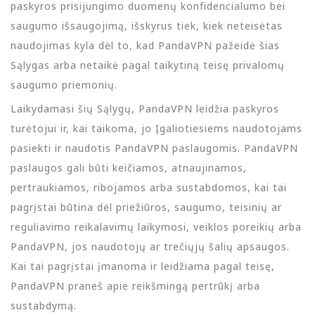
paskyros prisijungimo duomenų konfidencialumo bei
saugumo išsaugojimą, išskyrus tiek, kiek neteisėtas
naudojimas kyla dėl to, kad PandaVPN pažeidė šias
Sąlygas arba netaikė pagal taikytiną teisę privalomų
saugumo priemonių.
Laikydamasi šių Sąlygų, PandaVPN leidžia paskyros
turėtojui ir, kai taikoma, jo Įgaliotiesiems naudotojams
pasiekti ir naudotis PandaVPN paslaugomis. PandaVPN
paslaugos gali būti keičiamos, atnaujinamos,
pertraukiamos, ribojamos arba sustabdomos, kai tai
pagrįstai būtina dėl priežiūros, saugumo, teisinių ar
reguliavimo reikalavimų laikymosi, veiklos poreikių arba
PandaVPN, jos naudotojų ar trečiųjų šalių apsaugos.
Kai tai pagrįstai įmanoma ir leidžiama pagal teisę,
PandaVPN praneš apie reikšmingą pertrūkį arba
sustabdymą.