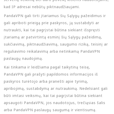
kad IP adresai nebūtų piktnaudžiaujami.
PandaVPN gali tirti įtariamus šių Sąlygų pažeidimus ir
gali apriboti prieigą prie paskyros, ją sustabdyti ar
nutraukti, kai tai pagrįstai būtina siekiant išspręsti
įtariamą ar patvirtintą esminį šių Sąlygų pažeidimą,
sukčiavimą, piktnaudžiavimą, saugumo riziką, teisinį ar
reguliavimo reikalavimą arba netinkamą PandaVPN
paslaugų naudojimą.
Kai tinkama ir leidžiama pagal taikytiną teisę,
PandaVPN gali prašyti papildomos informacijos iš
paskyros turėtojo arba pranešti apie tyrimą,
apribojimą, sustabdymą ar nutraukimą. Nedelsiant gali
būti imtasi veiksmų, kai tai pagrįstai būtina siekiant
apsaugoti PandaVPN, jos naudotojus, trečiąsias šalis
arba PandaVPN paslaugų saugumą ir vientisumą.