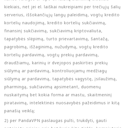
kiekiais, net jei el. laiškai nukreipiami per trečiųjų šalių
serverius, iššokančiųjų langų paleidimą, vogtų kredito
kortelių naudojimą, kredito kortelių sukčiavimą,
finansinį sukčiavimą, sukčiavimą kriptovaliuta,
tapatybės slėpimą, turto prievartavimą, šantažą,
pagrobimą, išžaginimą, nužudymą, vogtų kredito
kortelių pardavimą, vogtų prekių pardavimą,
draudžiamų, karinių ir dvejopos paskirties prekių
siūlymą ar pardavimą, kontroliuojamų medžiagų
siūlymą ar pardavimą, tapatybės vagystę, įsilaužimą,
pharmingą, sukčiavimą apsimetant, duomenų
nuskaitymą bet kokia forma ar mastu, skaitmeninį
piratavimą, intelektinės nuosavybės pažeidimus ir kitą
panašią veiklą;
2) per PandaVPN paslaugas pulti, trukdyti, gauti