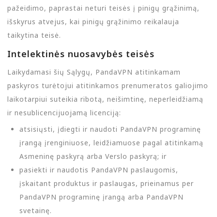
pažeidimo, paprastai neturi teisės į pinigų grąžinimą,
išskyrus atvejus, kai pinigų grąžinimo reikalauja
taikytina teisė.
Intelektinės nuosavybės teisės
Laikydamasi šių Sąlygų, PandaVPN atitinkamam
paskyros turėtojui atitinkamos prenumeratos galiojimo
laikotarpiui suteikia ribotą, neišimtinę, neperleidžiamą
ir nesublicencijuojamą licenciją:
atsisiųsti, įdiegti ir naudoti PandaVPN programinę
įrangą įrenginiuose, leidžiamuose pagal atitinkamą
Asmeninę paskyrą arba Verslo paskyrą; ir
pasiekti ir naudotis PandaVPN paslaugomis,
įskaitant produktus ir paslaugas, prieinamus per
PandaVPN programinę įrangą arba PandaVPN
svetainę.