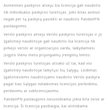
Asmeninės paskyros atveju šia licencija gali naudotis
tik individualus paskyros turėtojas. Joks kitas asmuo
negali per tą paskyrą pasiekti ar naudotis PandaVPN
paslaugomis.
Verslo paskyros atveju Verslo paskyros turėtojas ir jo
Įgaliotieji naudotojai gali naudotis šia licencija tik
pirkėjo verslo ar organizacijos vardu, laikydamiesi
įsigyto Vienu metu prijungiamų įrenginių limito.
Verslo paskyros turėtojas atsako už tai, kad visi
Įgaliotieji naudotojai laikytųsi šių Sąlygų. Leidimas
Įgaliotiesiems naudotojams naudotis Verslo paskyra
pagal šias Sąlygas nelaikomas licencijos perleidimu,
perdavimu ar sublicencijavimu.
PandaVPN paslaugoms nesuteikiama jokia kita teisė ar
licencija. Ši licencija pasibaigia, kai atitinkama