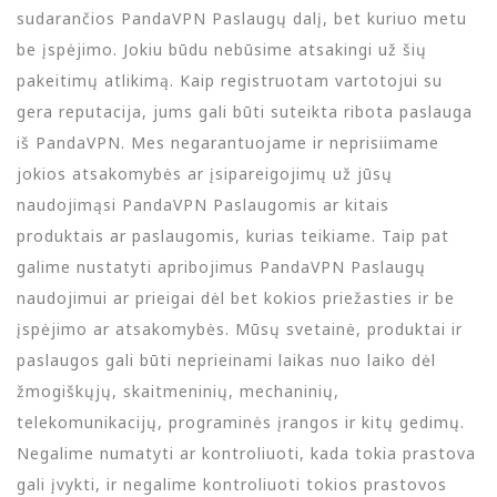
sudarančios PandaVPN Paslaugų dalį, bet kuriuo metu
be įspėjimo. Jokiu būdu nebūsime atsakingi už šių
pakeitimų atlikimą. Kaip registruotam vartotojui su
gera reputacija, jums gali būti suteikta ribota paslauga
iš PandaVPN. Mes negarantuojame ir neprisiimame
jokios atsakomybės ar įsipareigojimų už jūsų
naudojimąsi PandaVPN Paslaugomis ar kitais
produktais ar paslaugomis, kurias teikiame. Taip pat
galime nustatyti apribojimus PandaVPN Paslaugų
naudojimui ar prieigai dėl bet kokios priežasties ir be
įspėjimo ar atsakomybės. Mūsų svetainė, produktai ir
paslaugos gali būti neprieinami laikas nuo laiko dėl
žmogiškųjų, skaitmeninių, mechaninių,
telekomunikacijų, programinės įrangos ir kitų gedimų.
Negalime numatyti ar kontroliuoti, kada tokia prastova
gali įvykti, ir negalime kontroliuoti tokios prastovos