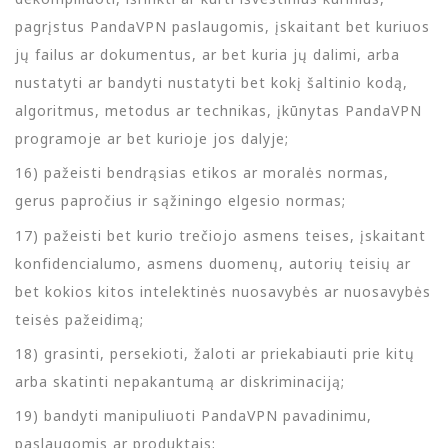
pagrįstus PandaVPN paslaugomis, įskaitant bet kuriuos
jų failus ar dokumentus, ar bet kuria jų dalimi, arba
nustatyti ar bandyti nustatyti bet kokį šaltinio kodą,
algoritmus, metodus ar technikas, įkūnytas PandaVPN
programoje ar bet kurioje jos dalyje;
16) pažeisti bendrąsias etikos ar moralės normas,
gerus papročius ir sąžiningo elgesio normas;
17) pažeisti bet kurio trečiojo asmens teises, įskaitant
konfidencialumo, asmens duomenų, autorių teisių ar
bet kokios kitos intelektinės nuosavybės ar nuosavybės
teisės pažeidimą;
18) grasinti, persekioti, žaloti ar priekabiauti prie kitų
arba skatinti nepakantumą ar diskriminaciją;
19) bandyti manipuliuoti PandaVPN pavadinimu,
paslaugomis ar produktais;