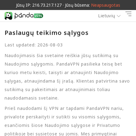
Jūsų IP: 216.73.217.127 · Jūsų būsena:
Neapsaugotas
Lietuvių
Paslaugų teikimo sąlygos
Last updated: 2026-08-03
Naudojimasis šia svetaine reiškia jūsų sutikimą su
Naudojimo sąlygomis. PandaVPN pasilieka teisę bet
kuriuo metu keisti, taisyti ar atnaujinti Naudojimo
sąlygas, atnaujindama šį įrašą. Klientas patvirtina savo
sutikimą su pakeitimais ar atnaujinimais toliau
naudodamasis svetaine.
Prieš naudodami šį VPN ar tapdami PandaVPN nariu,
privalote perskaityti ir sutikti su visomis sąlygomis,
esančiomis šiose Naudojimo sąlygose ir Privatumo
politikoje bei susietose su jomis. Mes primygtinai