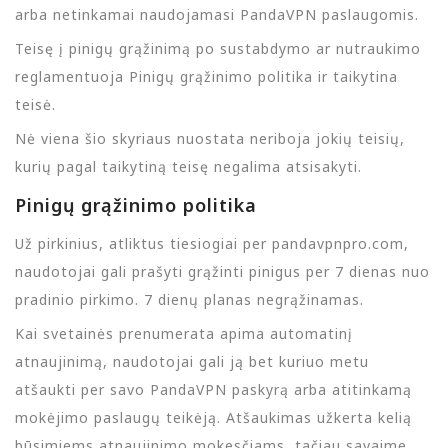
arba netinkamai naudojamasi PandaVPN paslaugomis.
Teisę į pinigų grąžinimą po sustabdymo ar nutraukimo
reglamentuoja Pinigų grąžinimo politika ir taikytina
teisė.
Nė viena šio skyriaus nuostata neriboja jokių teisių,
kurių pagal taikytiną teisę negalima atsisakyti.
Pinigų grąžinimo politika
Už pirkinius, atliktus tiesiogiai per pandavpnpro.com,
naudotojai gali prašyti grąžinti pinigus per 7 dienas nuo
pradinio pirkimo. 7 dienų planas negrąžinamas.
Kai svetainės prenumerata apima automatinį
atnaujinimą, naudotojai gali ją bet kuriuo metu
atšaukti per savo PandaVPN paskyrą arba atitinkamą
mokėjimo paslaugų teikėją. Atšaukimas užkerta kelią
būsimiems atnaujinimo mokesčiams, tačiau savaime