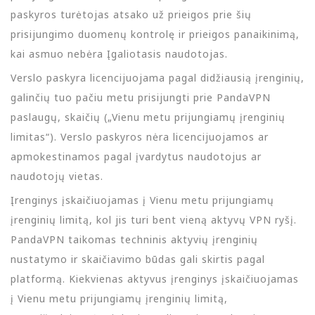
paskyros turėtojas atsako už prieigos prie šių
prisijungimo duomenų kontrolę ir prieigos panaikinimą,
kai asmuo nebėra Įgaliotasis naudotojas.
Verslo paskyra licencijuojama pagal didžiausią įrenginių,
galinčių tuo pačiu metu prisijungti prie PandaVPN
paslaugų, skaičių („Vienu metu prijungiamų įrenginių
limitas“). Verslo paskyros nėra licencijuojamos ar
apmokestinamos pagal įvardytus naudotojus ar
naudotojų vietas.
Įrenginys įskaičiuojamas į Vienu metu prijungiamų
įrenginių limitą, kol jis turi bent vieną aktyvų VPN ryšį.
PandaVPN taikomas techninis aktyvių įrenginių
nustatymo ir skaičiavimo būdas gali skirtis pagal
platformą. Kiekvienas aktyvus įrenginys įskaičiuojamas
į Vienu metu prijungiamų įrenginių limitą,