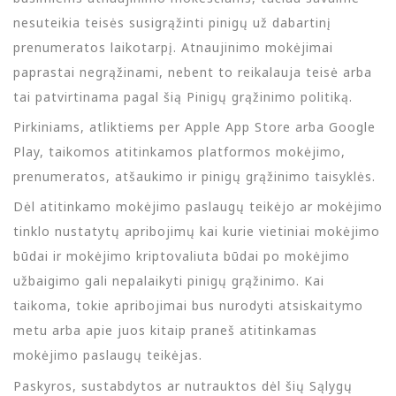
nesuteikia teisės susigrąžinti pinigų už dabartinį
prenumeratos laikotarpį. Atnaujinimo mokėjimai
paprastai negrąžinami, nebent to reikalauja teisė arba
tai patvirtinama pagal šią Pinigų grąžinimo politiką.
Pirkiniams, atliktiems per Apple App Store arba Google
Play, taikomos atitinkamos platformos mokėjimo,
prenumeratos, atšaukimo ir pinigų grąžinimo taisyklės.
Dėl atitinkamo mokėjimo paslaugų teikėjo ar mokėjimo
tinklo nustatytų apribojimų kai kurie vietiniai mokėjimo
būdai ir mokėjimo kriptovaliuta būdai po mokėjimo
užbaigimo gali nepalaikyti pinigų grąžinimo. Kai
taikoma, tokie apribojimai bus nurodyti atsiskaitymo
metu arba apie juos kitaip praneš atitinkamas
mokėjimo paslaugų teikėjas.
Paskyros, sustabdytos ar nutrauktos dėl šių Sąlygų