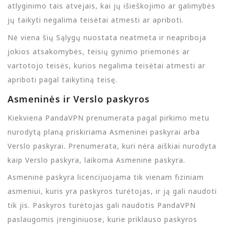
atlyginimo tais atvejais, kai jų išieškojimo ar galimybės
jų taikyti negalima teisėtai atmesti ar apriboti.
Nė viena šių Sąlygų nuostata neatmeta ir neapriboja
jokios atsakomybės, teisių gynimo priemonės ar
vartotojo teisės, kurios negalima teisėtai atmesti ar
apriboti pagal taikytiną teisę.
Asmeninės ir Verslo paskyros
Kiekviena PandaVPN prenumerata pagal pirkimo metu
nurodytą planą priskiriama Asmeninei paskyrai arba
Verslo paskyrai. Prenumerata, kuri nėra aiškiai nurodyta
kaip Verslo paskyra, laikoma Asmenine paskyra.
Asmeninė paskyra licencijuojama tik vienam fiziniam
asmeniui, kuris yra paskyros turėtojas, ir ją gali naudoti
tik jis. Paskyros turėtojas gali naudotis PandaVPN
paslaugomis įrenginiuose, kurie priklauso paskyros