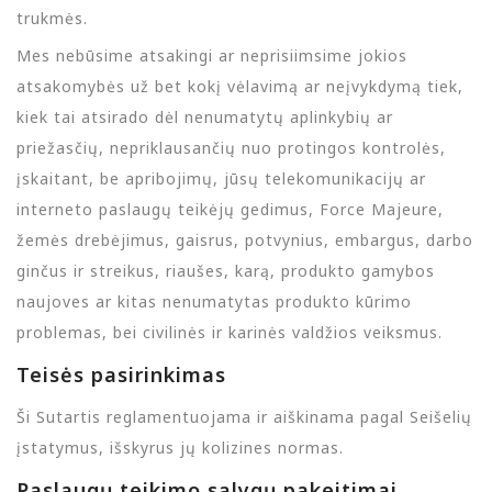
trukmės.
Mes nebūsime atsakingi ar neprisiimsime jokios
atsakomybės už bet kokį vėlavimą ar neįvykdymą tiek,
kiek tai atsirado dėl nenumatytų aplinkybių ar
priežasčių, nepriklausančių nuo protingos kontrolės,
įskaitant, be apribojimų, jūsų telekomunikacijų ar
interneto paslaugų teikėjų gedimus, Force Majeure,
žemės drebėjimus, gaisrus, potvynius, embargus, darbo
ginčus ir streikus, riaušes, karą, produkto gamybos
naujoves ar kitas nenumatytas produkto kūrimo
problemas, bei civilinės ir karinės valdžios veiksmus.
Teisės pasirinkimas
Ši Sutartis reglamentuojama ir aiškinama pagal Seišelių
įstatymus, išskyrus jų kolizines normas.
Paslaugų teikimo sąlygų pakeitimai