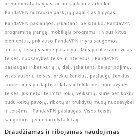
prenumerata baigiasi ar nutraukiama arba kai
PandaVPN nutraukia paskyrą pagal šias Sąlygas.
PandaVPN paslaugos, įskaitant, be kita ko, PandaVPN
programinę įrangą, mobiliąją programą ir visus kitus
elementus, priklauso PandaVPN ir yra saugomos
autorių teisių visame pasaulyje. Mes pasiliekame visas
teises, nuosavybės teisę ir interesus į PandaVPN
paslaugas ir bet kurią jų dalį, įskaitant, be apribojimų,
visas autorių teises, prekių ženklus, paslaugų ženklus,
komercines paslaptis ir kitas intelektinės nuosavybės
teises. Jūs neturite imtis jokių veiksmų, kurie bet kokiu
būdu keltų pavojų, ribotų ar trukdytų mūsų nuosavybei
ir teisėms į PandaVPN paslaugas. Visos teisės
saugomos, jei nenurodyta kitaip.
Draudžiamas ir ribojamas naudojimas