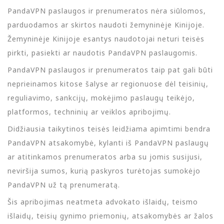
PandaVPN paslaugos ir prenumeratos nėra siūlomos,
parduodamos ar skirtos naudoti žemyninėje Kinijoje.
Žemyninėje Kinijoje esantys naudotojai neturi teisės
pirkti, pasiekti ar naudotis PandaVPN paslaugomis.
PandaVPN paslaugos ir prenumeratos taip pat gali būti
neprieinamos kitose šalyse ar regionuose dėl teisinių,
reguliavimo, sankcijų, mokėjimo paslaugų teikėjo,
platformos, techninių ar veiklos apribojimų.
Didžiausia taikytinos teisės leidžiama apimtimi bendra
PandaVPN atsakomybė, kylanti iš PandaVPN paslaugų
ar atitinkamos prenumeratos arba su jomis susijusi,
neviršija sumos, kurią paskyros turėtojas sumokėjo
PandaVPN už tą prenumeratą.
Šis apribojimas neatmeta advokato išlaidų, teismo
išlaidų, teisių gynimo priemonių, atsakomybės ar žalos