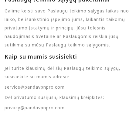
Galime keisti savo Paslaugų teikimo sąlygas laikas nuo
laiko, be išankstinio įspėjimo jums, laikantis taikomų
privatumo įstatymų ir principų. Jūsų tolesnis
naudojimasis Svetaine ar Paslaugomis reiškia jūsų
sutikimą su mūsų Paslaugų teikimo sąlygomis.
Kaip su mumis susisiekti
Jei turite klausimų dėl šių Paslaugų teikimo sąlygų,
susisiekite su mumis adresu:
service@pandavpnpro.com
Dėl privatumo susijusių klausimų kreipkitės:
privacy@pandavpnpro.com