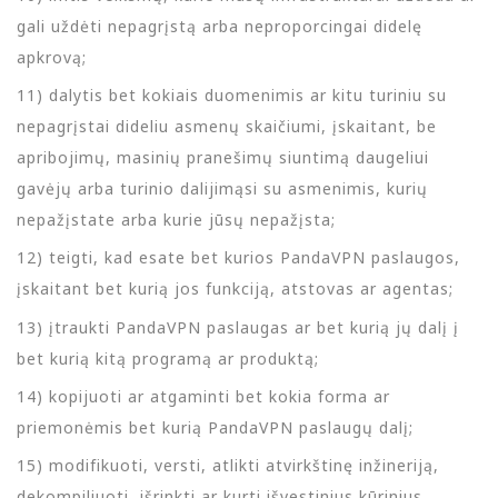
gali uždėti nepagrįstą arba neproporcingai didelę
apkrovą;
11) dalytis bet kokiais duomenimis ar kitu turiniu su
nepagrįstai dideliu asmenų skaičiumi, įskaitant, be
apribojimų, masinių pranešimų siuntimą daugeliui
gavėjų arba turinio dalijimąsi su asmenimis, kurių
nepažįstate arba kurie jūsų nepažįsta;
12) teigti, kad esate bet kurios PandaVPN paslaugos,
įskaitant bet kurią jos funkciją, atstovas ar agentas;
13) įtraukti PandaVPN paslaugas ar bet kurią jų dalį į
bet kurią kitą programą ar produktą;
14) kopijuoti ar atgaminti bet kokia forma ar
priemonėmis bet kurią PandaVPN paslaugų dalį;
15) modifikuoti, versti, atlikti atvirkštinę inžineriją,
dekompiliuoti, išrinkti ar kurti išvestinius kūrinius,