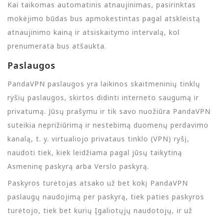
Kai taikomas automatinis atnaujinimas, pasirinktas
mokėjimo būdas bus apmokestintas pagal atskleistą
atnaujinimo kainą ir atsiskaitymo intervalą, kol
prenumerata bus atšaukta.
Paslaugos
PandaVPN paslaugos yra laikinos skaitmeninių tinklų
ryšių paslaugos, skirtos didinti interneto saugumą ir
privatumą. Jūsų prašymu ir tik savo nuožiūra PandaVPN
suteikia neprižiūrimą ir nestebimą duomenų perdavimo
kanalą, t. y. virtualiojo privataus tinklo (VPN) ryšį,
naudoti tiek, kiek leidžiama pagal jūsų taikytiną
Asmeninę paskyrą arba Verslo paskyrą.
Paskyros turėtojas atsako už bet kokį PandaVPN
paslaugų naudojimą per paskyrą, tiek paties paskyros
turėtojo, tiek bet kurių Įgaliotųjų naudotojų, ir už