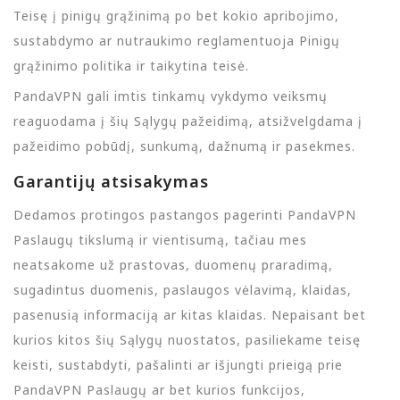
Teisę į pinigų grąžinimą po bet kokio apribojimo,
sustabdymo ar nutraukimo reglamentuoja Pinigų
grąžinimo politika ir taikytina teisė.
PandaVPN gali imtis tinkamų vykdymo veiksmų
reaguodama į šių Sąlygų pažeidimą, atsižvelgdama į
pažeidimo pobūdį, sunkumą, dažnumą ir pasekmes.
Garantijų atsisakymas
Dedamos protingos pastangos pagerinti PandaVPN
Paslaugų tikslumą ir vientisumą, tačiau mes
neatsakome už prastovas, duomenų praradimą,
sugadintus duomenis, paslaugos vėlavimą, klaidas,
pasenusią informaciją ar kitas klaidas. Nepaisant bet
kurios kitos šių Sąlygų nuostatos, pasiliekame teisę
keisti, sustabdyti, pašalinti ar išjungti prieigą prie
PandaVPN Paslaugų ar bet kurios funkcijos,