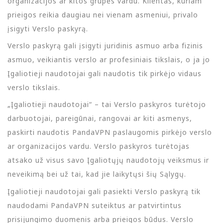
organizacijos ar kitos grupės vardu. Klientas, kuriam
prieigos reikia daugiau nei vienam asmeniui, privalo
įsigyti Verslo paskyrą.
Verslo paskyrą gali įsigyti juridinis asmuo arba fizinis
asmuo, veikiantis verslo ar profesiniais tikslais, o ja jo
Įgaliotieji naudotojai gali naudotis tik pirkėjo vidaus
verslo tikslais.
„Įgaliotieji naudotojai“ – tai Verslo paskyros turėtojo
darbuotojai, pareigūnai, rangovai ar kiti asmenys,
paskirti naudotis PandaVPN paslaugomis pirkėjo verslo
ar organizacijos vardu. Verslo paskyros turėtojas
atsako už visus savo Įgaliotųjų naudotojų veiksmus ir
neveikimą bei už tai, kad jie laikytųsi šių Sąlygų.
Įgaliotieji naudotojai gali pasiekti Verslo paskyrą tik
naudodami PandaVPN suteiktus ar patvirtintus
prisijungimo duomenis arba prieigos būdus. Verslo