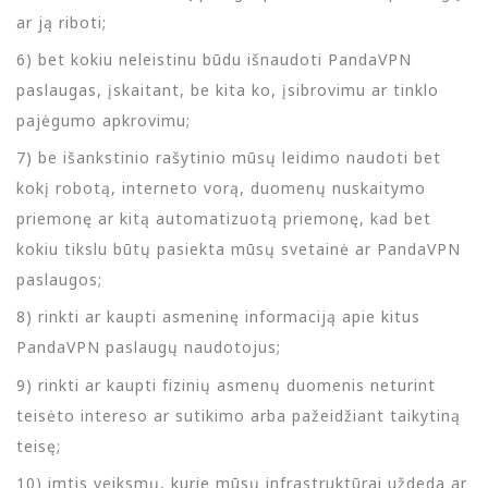
ar ją riboti;
6) bet kokiu neleistinu būdu išnaudoti PandaVPN
paslaugas, įskaitant, be kita ko, įsibrovimu ar tinklo
pajėgumo apkrovimu;
7) be išankstinio rašytinio mūsų leidimo naudoti bet
kokį robotą, interneto vorą, duomenų nuskaitymo
priemonę ar kitą automatizuotą priemonę, kad bet
kokiu tikslu būtų pasiekta mūsų svetainė ar PandaVPN
paslaugos;
8) rinkti ar kaupti asmeninę informaciją apie kitus
PandaVPN paslaugų naudotojus;
9) rinkti ar kaupti fizinių asmenų duomenis neturint
teisėto intereso ar sutikimo arba pažeidžiant taikytiną
teisę;
10) imtis veiksmų, kurie mūsų infrastruktūrai uždeda ar