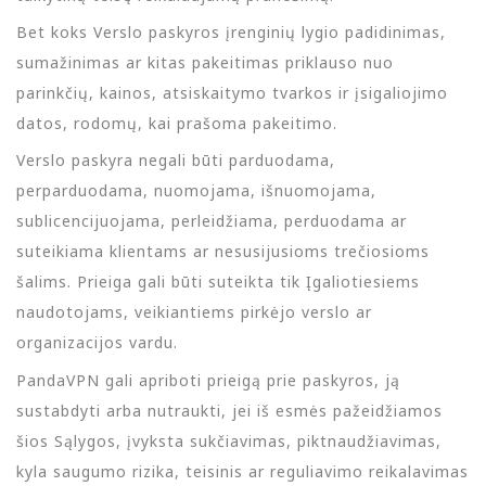
Bet koks Verslo paskyros įrenginių lygio padidinimas,
sumažinimas ar kitas pakeitimas priklauso nuo
parinkčių, kainos, atsiskaitymo tvarkos ir įsigaliojimo
datos, rodomų, kai prašoma pakeitimo.
Verslo paskyra negali būti parduodama,
perparduodama, nuomojama, išnuomojama,
sublicencijuojama, perleidžiama, perduodama ar
suteikiama klientams ar nesusijusioms trečiosioms
šalims. Prieiga gali būti suteikta tik Įgaliotiesiems
naudotojams, veikiantiems pirkėjo verslo ar
organizacijos vardu.
PandaVPN gali apriboti prieigą prie paskyros, ją
sustabdyti arba nutraukti, jei iš esmės pažeidžiamos
šios Sąlygos, įvyksta sukčiavimas, piktnaudžiavimas,
kyla saugumo rizika, teisinis ar reguliavimo reikalavimas