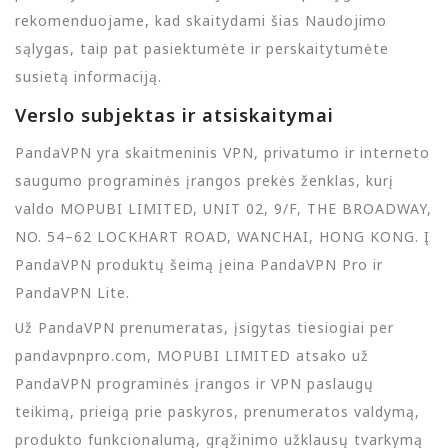
rekomenduojame, kad skaitydami šias Naudojimo
sąlygas, taip pat pasiektumėte ir perskaitytumėte
susietą informaciją.
Verslo subjektas ir atsiskaitymai
PandaVPN yra skaitmeninis VPN, privatumo ir interneto
saugumo programinės įrangos prekės ženklas, kurį
valdo MOPUBI LIMITED, UNIT 02, 9/F, THE BROADWAY,
NO. 54–62 LOCKHART ROAD, WANCHAI, HONG KONG. Į
PandaVPN produktų šeimą įeina PandaVPN Pro ir
PandaVPN Lite.
Už PandaVPN prenumeratas, įsigytas tiesiogiai per
pandavpnpro.com, MOPUBI LIMITED atsako už
PandaVPN programinės įrangos ir VPN paslaugų
teikimą, prieigą prie paskyros, prenumeratos valdymą,
produkto funkcionalumą, grąžinimo užklausų tvarkymą