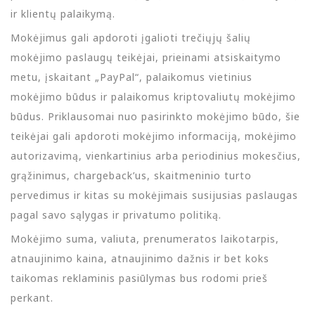
ir klientų palaikymą.
Mokėjimus gali apdoroti įgalioti trečiųjų šalių
mokėjimo paslaugų teikėjai, prieinami atsiskaitymo
metu, įskaitant „PayPal“, palaikomus vietinius
mokėjimo būdus ir palaikomus kriptovaliutų mokėjimo
būdus. Priklausomai nuo pasirinkto mokėjimo būdo, šie
teikėjai gali apdoroti mokėjimo informaciją, mokėjimo
autorizavimą, vienkartinius arba periodinius mokesčius,
grąžinimus, chargeback’us, skaitmeninio turto
pervedimus ir kitas su mokėjimais susijusias paslaugas
pagal savo sąlygas ir privatumo politiką.
Mokėjimo suma, valiuta, prenumeratos laikotarpis,
atnaujinimo kaina, atnaujinimo dažnis ir bet koks
taikomas reklaminis pasiūlymas bus rodomi prieš
perkant.