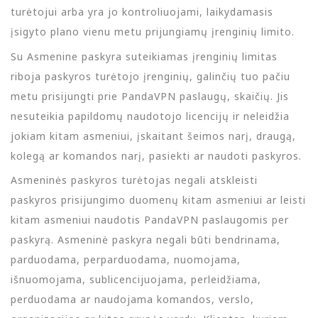
turėtojui arba yra jo kontroliuojami, laikydamasis
įsigyto plano vienu metu prijungiamų įrenginių limito.
Su Asmenine paskyra suteikiamas įrenginių limitas
riboja paskyros turėtojo įrenginių, galinčių tuo pačiu
metu prisijungti prie PandaVPN paslaugų, skaičių. Jis
nesuteikia papildomų naudotojo licencijų ir neleidžia
jokiam kitam asmeniui, įskaitant šeimos narį, draugą,
kolegą ar komandos narį, pasiekti ar naudoti paskyros.
Asmeninės paskyros turėtojas negali atskleisti
paskyros prisijungimo duomenų kitam asmeniui ar leisti
kitam asmeniui naudotis PandaVPN paslaugomis per
paskyrą. Asmeninė paskyra negali būti bendrinama,
parduodama, perparduodama, nuomojama,
išnuomojama, sublicencijuojama, perleidžiama,
perduodama ar naudojama komandos, verslo,