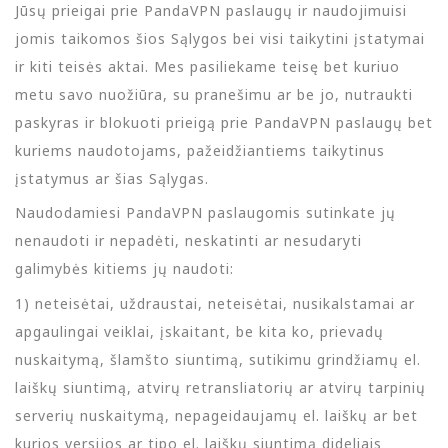
Jūsų prieigai prie PandaVPN paslaugų ir naudojimuisi
jomis taikomos šios Sąlygos bei visi taikytini įstatymai
ir kiti teisės aktai. Mes pasiliekame teisę bet kuriuo
metu savo nuožiūra, su pranešimu ar be jo, nutraukti
paskyras ir blokuoti prieigą prie PandaVPN paslaugų bet
kuriems naudotojams, pažeidžiantiems taikytinus
įstatymus ar šias Sąlygas.
Naudodamiesi PandaVPN paslaugomis sutinkate jų
nenaudoti ir nepadėti, neskatinti ar nesudaryti
galimybės kitiems jų naudoti:
1) neteisėtai, uždraustai, neteisėtai, nusikalstamai ar
apgaulingai veiklai, įskaitant, be kita ko, prievadų
nuskaitymą, šlamšto siuntimą, sutikimu grindžiamų el.
laiškų siuntimą, atvirų retransliatorių ar atvirų tarpinių
serverių nuskaitymą, nepageidaujamų el. laiškų ar bet
kurios versijos ar tipo el. laiškų siuntimą dideliais