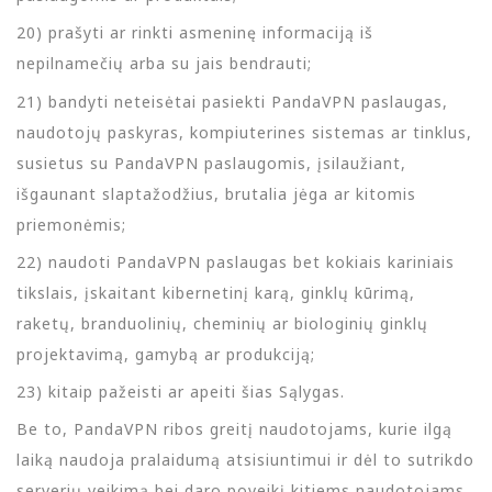
20) prašyti ar rinkti asmeninę informaciją iš
nepilnamečių arba su jais bendrauti;
21) bandyti neteisėtai pasiekti PandaVPN paslaugas,
naudotojų paskyras, kompiuterines sistemas ar tinklus,
susietus su PandaVPN paslaugomis, įsilaužiant,
išgaunant slaptažodžius, brutalia jėga ar kitomis
priemonėmis;
22) naudoti PandaVPN paslaugas bet kokiais kariniais
tikslais, įskaitant kibernetinį karą, ginklų kūrimą,
raketų, branduolinių, cheminių ar biologinių ginklų
projektavimą, gamybą ar produkciją;
23) kitaip pažeisti ar apeiti šias Sąlygas.
Be to, PandaVPN ribos greitį naudotojams, kurie ilgą
laiką naudoja pralaidumą atsisiuntimui ir dėl to sutrikdo
serverių veikimą bei daro poveikį kitiems naudotojams,