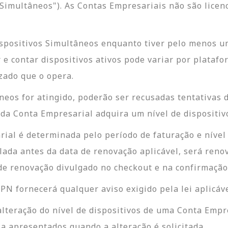
Simultâneos"). As Contas Empresariais não são licen
ispositivos Simultâneos enquanto tiver pelo menos u
 e contar dispositivos ativos pode variar por platafo
zado que o opera.
eos for atingido, poderão ser recusadas tentativas d
r da Conta Empresarial adquira um nível de dispositiv
ial é determinada pelo período de faturação e nível
celada antes da data de renovação aplicável, será r
o de renovação divulgado no checkout e na confirmaçã
N fornecerá qualquer aviso exigido pela lei aplicáve
lteração do nível de dispositivos de uma Conta Empre
ia apresentados quando a alteração é solicitada.