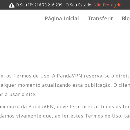
O Seu IP: 216.73.216.239 · O Seu Estado:
Não Protegido
Página Inicial
Transferir
Bl
com os Termos de Uso. A PandaVPN reserva-se o direit
ualquer momento atualizando esta publicação. O clien
 a usar o site.
membro da PandaVPN, deve ler e aceitar todos os ter
ndamos vivamente que, ao ler estes Termos de Uso, t