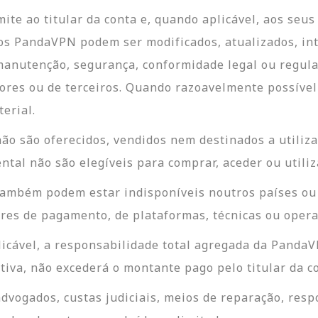
te ao titular da conta e, quando aplicável, aos seus
ços PandaVPN podem ser modificados, atualizados, in
anutenção, segurança, conformidade legal ou regula
ores ou de terceiros. Quando razoavelmente possível
erial.
ão são oferecidos, vendidos nem destinados a utiliza
ental não são elegíveis para comprar, aceder ou utili
ambém podem estar indisponíveis noutros países ou r
res de pagamento, de plataformas, técnicas ou opera
licável, a responsabilidade total agregada da Panda
lativa, não excederá o montante pago pelo titular da 
advogados, custas judiciais, meios de reparação, re