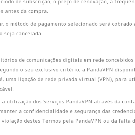
íodo de subscrição, o preço de renovação, a frequên
os antes da compra.
r, o método de pagamento selecionado será cobrado a
o seja cancelada.
itórios de comunicações digitais em rede concebidos
segundo o seu exclusivo critério, a PandaVPN disponi
é, uma ligação de rede privada virtual (VPN), para u
cável.
a a utilização dos Serviços PandaVPN através da conta
manter a confidencialidade e segurança das credenci
a violação destes Termos pela PandaVPN ou da falta 