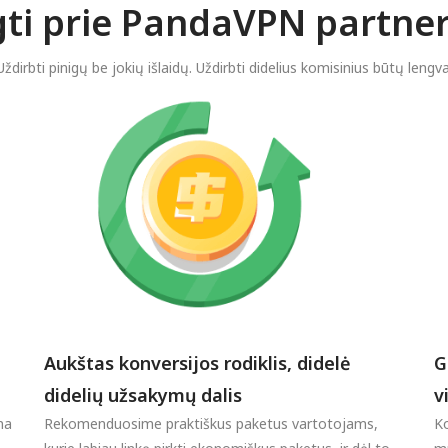
ngti prie PandaVPN partne
Uždirbti pinigų be jokių išlaidų. Uždirbti didelius komisinius būtų lengva
Aukštas konversijos rodiklis, didelė
G
didelių užsakymų dalis
v
na
Rekomenduosime praktiškus paketus vartotojams,
Ko