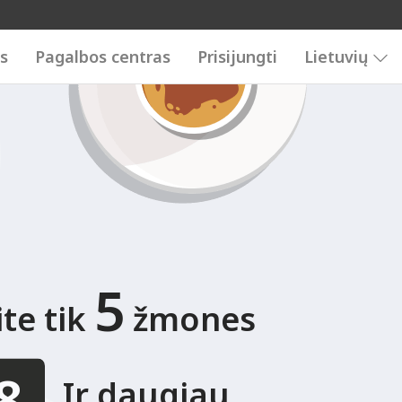
89
3456789
is
Pagalbos centras
Prisijungti
Lietuvių
5
te tik
žmones
Ir daugiau