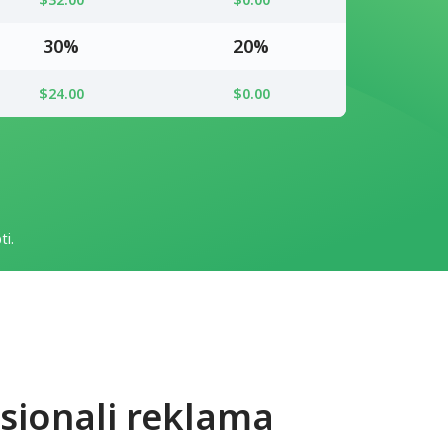
30%
20%
$24.00
$0.00
ti.
sionali reklama