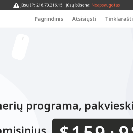
0123456789
01234567
012
0123456789
Jūsų IP: 216.73.216.15 · Jūsų būsena:
Neapsaugotas
Pagrindinis
Atsisiųsti
Tinklarašt
erių programa, pakvieski
.
$
omisinius