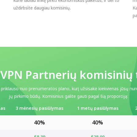
kurie labiau linkę pirkti ekonomiškus paketus, ir dėl to
mū
uždirbsite daugiau komisinių.
Ka
pa
VPN Partnerių komisinių t
, priklauso nuo prenumeratos plano, kurį užsisakė kiekvienas jūsų nuro
jų pirkimo būdų. Komisinius galite gauti pagal šią proporciją:
mas
3 mėnesių pasiūlymas
1 metų pasiūlymas
40%
40%
$8.39
$28.00