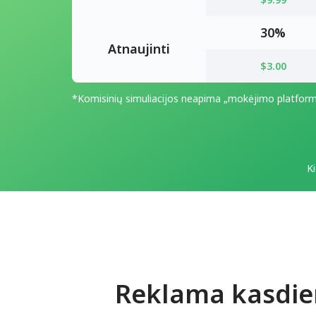
30%
Atnaujinti
$3.00
*Komisinių simuliacijos neapima „mokėjimo platfor
Ki
Reklama kasdi