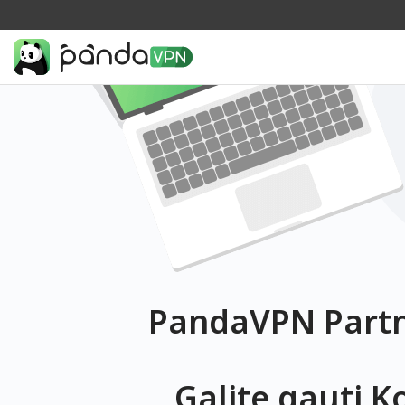
PandaVPN Partn
Galite gauti K