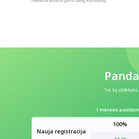
reklama atneša jums daug komisinių.
Panda
Tai, ką uždirbate
1 mėnesio pasiūly
100%
Nauja registracija
$9.99