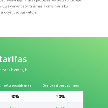
sų svetainėje, ir visas procesas yra jūsų kontrolėje.
i užsakymas patvirtinamas, komisiniai laiku
sirodys jūsų sąskaitoje.
arifas
dytas klientas, ir
2 metų pasiūlymas
Greitas išpardavimas
40%
20%
$32.00
$0.00