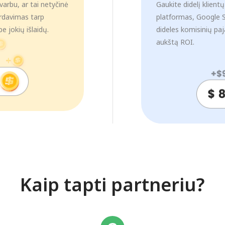
arbu, ar tai netyčinė
Gaukite didelį klient
erdavimas tarp
platformas, Google SE
e jokių išlaidų.
dideles komisinių paj
aukštą ROI.
Kaip tapti partneriu?