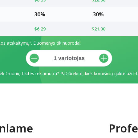
30%
30%
$6.29
$21.00
mos atskaitymų“. Duomenys tik nuorodai.
ek žmonių tikitės reklamuoti? Pažiūrėkite, kiek komisinių galite uždirb
eniame
Profe