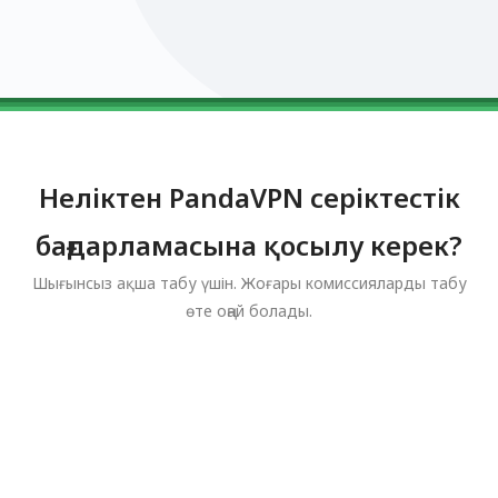
0123456789
0123456789
0123456789
0123456789
0123456789
Неліктен PandaVPN серіктестік
бағдарламасына қосылу керек?
Шығынсыз ақша табу үшін. Жоғары комиссияларды табу
өте оңай болады.