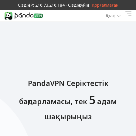
Сіздің IP: 216.73.216.184 · Сіздің күйіңіз:
Қорғалмаған
Қазақ
PandaVPN Серіктестік
5
бағдарламасы, тек
адам
шақырыңыз