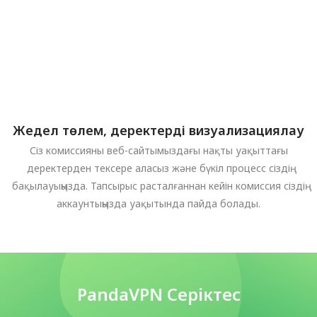
Жедел төлем, деректерді визуализациялау
Сіз комиссияны веб-сайтымыздағы нақты уақыттағы
деректерден тексере аласыз және бүкіл процесс сіздің
бақылауыңызда. Тапсырыс расталғаннан кейін комиссия сіздің
аккаунтыңызда уақытында пайда болады.
PandaVPN Серіктес