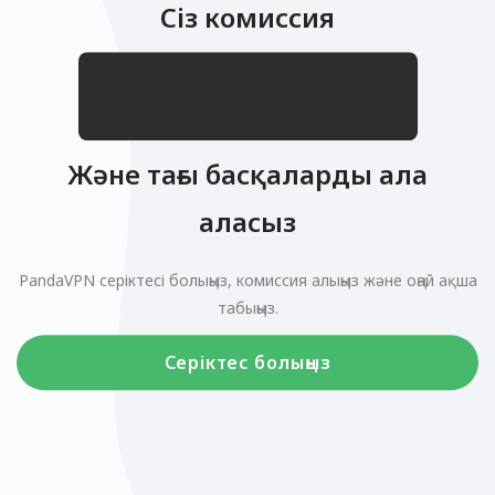
Сіз комиссия
.
$
Және тағы басқаларды ала
аласыз
PandaVPN серіктесі болыңыз, комиссия алыңыз және оңай ақша
табыңыз.
Серіктес болыңыз