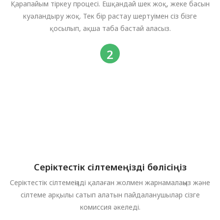
Қарапайым тіркеу процесі. Ешқандай шек жоқ, жеке басын
куәландыру жоқ. Тек бір растау шертуімен сіз бізге
қосылып, ақша таба бастай аласыз.
Серіктестік сілтемеңізді бөлісіңіз
Серіктестік сілтемеңізді қалаған жолмен жарнамалаңыз және
сілтеме арқылы сатып алатын пайдаланушылар сізге
комиссия әкеледі.