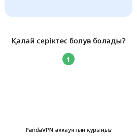
Қалай серіктес болуға болады?
PandaVPN аккаунтын құрыңыз