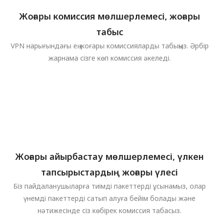
Жоғары комиссия мөлшерлемесі, жоғары
табыс
VPN нарығындағы ең жоғары комиссияларды табыңыз. Әрбір
жарнама сізге көп комиссия әкеледі.
Жоғары айырбастау мөлшерлемесі, үлкен
тапсырыстардың жоғары үлесі
Біз пайдаланушыларға тиімді пакеттерді ұсынамыз, олар
үнемді пакеттерді сатып алуға бейім болады және
нәтижесінде сіз көбірек комиссия табасыз.