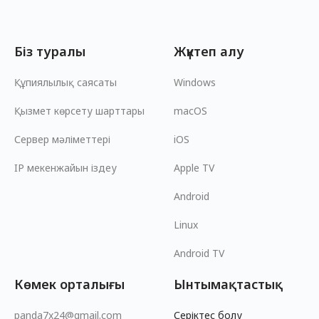
Біз туралы
Жүктеп алу
Құпиялылық саясаты
Windows
Қызмет көрсету шарттары
macOS
Сервер мәліметтері
iOS
IP мекенжайын іздеу
Apple TV
Android
Linux
Android TV
Көмек орталығы
Ынтымақтастық
panda7x24@gmail.com
Серіктес болу