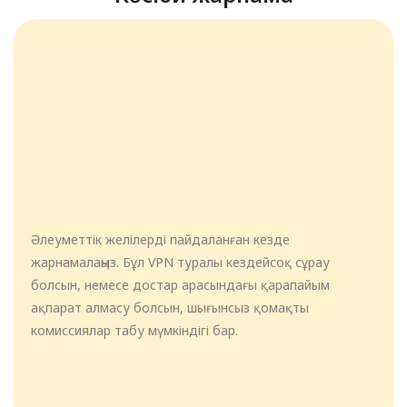
Әлеуметтік желілерді пайдаланған кезде
жарнамалаңыз. Бұл VPN туралы кездейсоқ сұрау
болсын, немесе достар арасындағы қарапайым
ақпарат алмасу болсын, шығынсыз қомақты
комиссиялар табу мүмкіндігі бар.