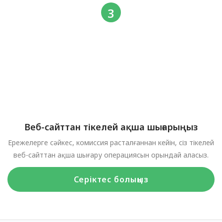
Веб-сайттан тікелей ақша шығарыңыз
Ережелерге сәйкес, комиссия расталғаннан кейін, сіз тікелей
веб-сайттан ақша шығару операциясын орындай аласыз.
Серіктес болыңыз