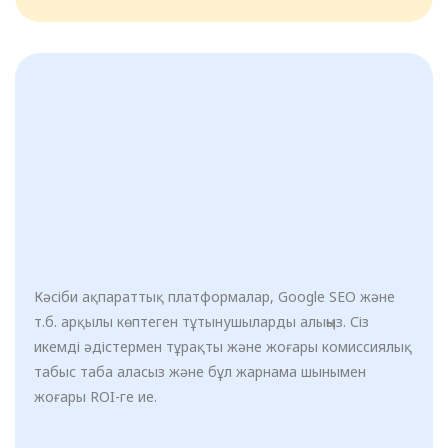
Кәсіби ақпараттық платформалар, Google SEO және
т.б. арқылы көптеген тұтынушыларды алыңыз. Сіз
икемді әдістермен тұрақты және жоғары комиссиялық
табыс таба аласыз және бұл жарнама шынымен
жоғары ROI-ге ие.