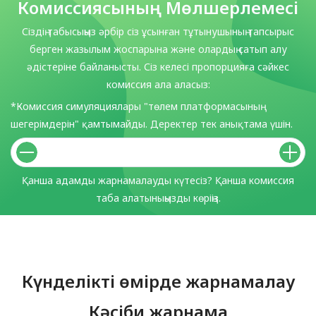
Комиссиясының Мөлшерлемесі
Сіздің табысыңыз әрбір сіз ұсынған тұтынушының тапсырыс
берген жазылым жоспарына және олардың сатып алу
әдістеріне байланысты. Сіз келесі пропорцияға сәйкес
комиссия ала аласыз:
*Комиссия симуляциялары "төлем платформасының
шегерімдерін" қамтымайды. Деректер тек анықтама үшін.
Қанша адамды жарнамалауды күтесіз? Қанша комиссия
таба алатыныңызды көріңіз.
Күнделікті өмірде жарнамалау
Кәсіби жарнама