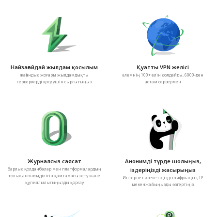
Найзағайдай жылдам қосылым
Қуатты VPN желісі
жаһандық жоғары жылдамдықты
әлемнің 100+ елін қолдайды, 6000-ден
серверлерді қосу үшін сырғытыңыз
астам сервермен
Журналсыз саясат
Анонимді түрде шолыңыз,
барлық қолданбалар мен платформалардың
іздеріңізді жасырыңыз
толық анонимділігін қамтамасыз ету және
Интернет әрекетіңізді шифрлаңыз, IP
құпиялылығыңызды қорғау
мекенжайыңызды өзгертіңіз