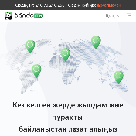
Сіздің IP: 216.73.216.250 · Сіздің күйіңіз:
Қорғалмаған
Қазақ
Кез келген жерде жылдам және
тұрақты
байланыстан ләззат алыңыз