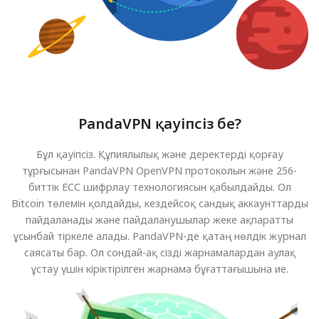
PandaVPN қауіпсіз бе?
Бұл қауіпсіз. Құпиялылық және деректерді қорғау
тұрғысынан PandaVPN OpenVPN протоколын және 256-
биттік ECC шифрлау технологиясын қабылдайды. Ол
Bitcoin төлемін қолдайды, кездейсоқ сандық аккаунттарды
пайдаланады және пайдаланушылар жеке ақпаратты
ұсынбай тіркеле алады. PandaVPN-де қатаң нөлдік журнал
саясаты бар. Ол сондай-ақ сізді жарнамалардан аулақ
ұстау үшін кіріктірілген жарнама бұғаттағышына ие.