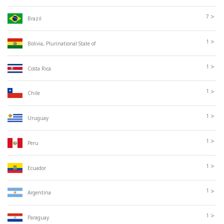
>
7
Brazil
>
1
Bolivia, Plurinational State of
>
1
Costa Rica
>
1
Chile
>
1
Uruguay
>
1
Peru
>
1
Ecuador
>
1
Argentina
>
1
Paraguay