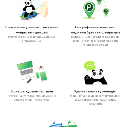
Шексіз өткізу қабілеттілігі және
Географиялық шектеулі
жоғары жылдамдық
медианы бұғаттан шығарыңыз
буферлеусіз және кешігусіз шындыққа
видео ағынынан әлеуметтік желілерге
айналдырыңыз
дейін, PandaVPN-ді кез келген жерде
пайдалануға болады
Бірнеше құрылғылар үшін
Қызмет көрсету кепілдігі
Android, iOS, Windows, Mac, Linux және
бізде 7 күндік ақшаны қайтару кепілдігі
Android TV үшін қолжетімді
бар, жаһандық техникалық қолдау
көрсетеміз