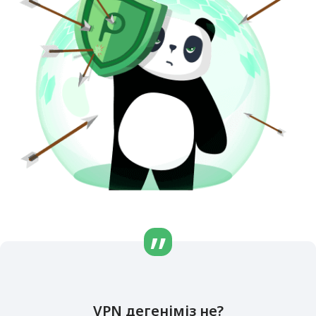
VPN дегеніміз не?