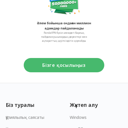
Әлем бойынша ондаған миллион
адамдар пайдаланады
PandaVPN бүкіл әлемдегі барлық
пайдаланушылардың деректері мен
ақпараттық қауіпсіздігін қорғайды
Бізге қосылыңыз
Біз туралы
Жүктеп алу
Құпиялылық саясаты
Windows