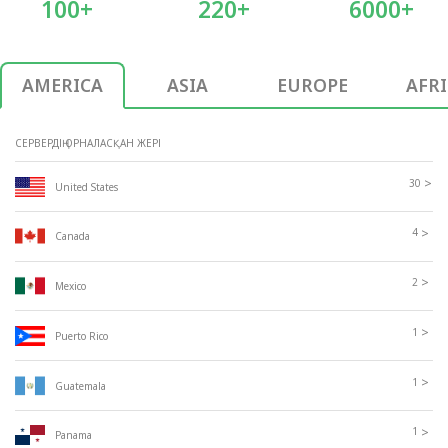
100+
220+
6000+
AMERICA
ASIA
EUROPE
AFR
СЕРВЕРДІҢ ОРНАЛАСҚАН ЖЕРІ
>
30
United States
>
4
Canada
>
2
Mexico
>
1
Puerto Rico
>
1
Guatemala
>
1
Panama