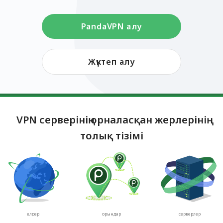
PandaVPN алу
Жүктеп алу
VPN серверінің орналасқан жерлерінің
толық тізімі
елдер
орындар
серверлер