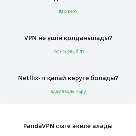
Қазір көру
VPN не үшін қолданылады?
Толығырақ білу
Netflix-ті қалай көруге болады?
Қадамдарды көру
PandaVPN сізге әкеле алады