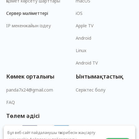
Қызмет көрсету шарттары
macOS
Сервер мәліметтері
iOS
IP мекенжайын іздеу
Apple TV
Android
Linux
Android TV
Көмек орталығы
Ынтымақтастық
panda7x24@gmail.com
Серіктес болу
FAQ
Төлем әдісі
Бұл веб-сайт пайдаланушы тәжірибесін жақсарту