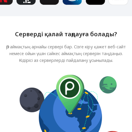
Серверді қалай таңдауға болады?
Әр аймақтың арнайы сервері бар. Сізге кіру қажет веб-сайт
немесе ойын үшін сәйкес аймақтың серверін таңдаңыз.
Кідірісі аз серверлерді пайдалану ұсынылады.