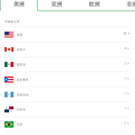
美洲
亚洲
欧洲
非
伺服器位置
>
30
美国
>
4
加拿大
>
2
墨西哥
>
1
波多黎各
>
1
危地马拉
>
1
巴拿马
>
7
巴西