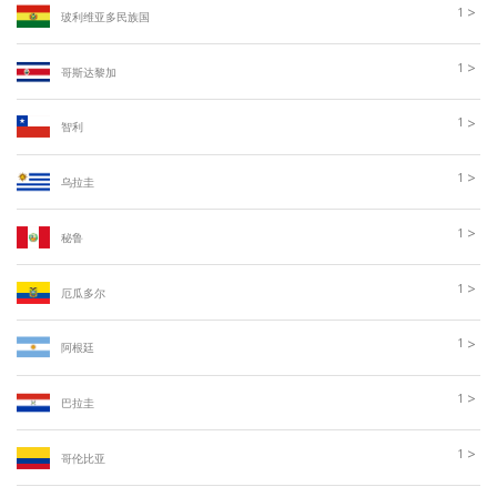
>
1
玻利维亚多民族国
>
1
哥斯达黎加
>
1
智利
>
1
乌拉圭
>
1
秘鲁
>
1
厄瓜多尔
>
1
阿根廷
>
1
巴拉圭
>
1
哥伦比亚