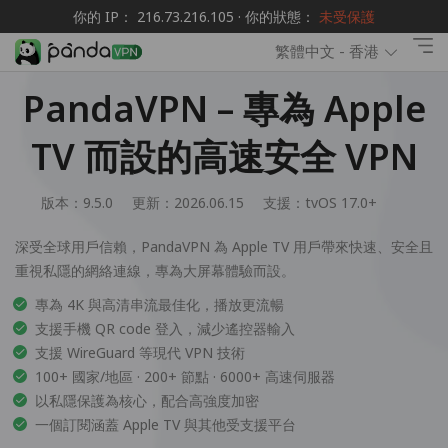
你的 IP： 216.73.216.105 · 你的狀態：
未受保護
繁體中文 - 香港
PandaVPN – 專為 Apple
TV 而設的高速安全 VPN
版本：9.5.0
更新：2026.06.15
支援：
tvOS 17.0+
深受全球用戶信賴，PandaVPN 為 Apple TV 用戶帶來快速、安全且
重視私隱的網絡連線，專為大屏幕體驗而設。
專為 4K 與高清串流最佳化，播放更流暢
支援手機 QR code 登入，減少遙控器輸入
支援 WireGuard 等現代 VPN 技術
100+ 國家/地區 · 200+ 節點 · 6000+ 高速伺服器
以私隱保護為核心，配合高強度加密
一個訂閱涵蓋 Apple TV 與其他受支援平台