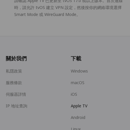
請確認 Apple TV 已更新至 tvOS 17.0 或以上版本。首次連線
時，請允許 tvOS 建立 VPN 設定，然後按你的網絡環境選擇
Smart Mode 或 WireGuard Mode。
關於我們
下載
私隱政策
Windows
服務條款
macOS
伺服器詳情
iOS
IP 地址查詢
Apple TV
Android
Linux