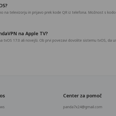
vOS?
na televizorju in prijavo prek kode QR iz telefona. Možnost s kodo Q
ndaVPN na Apple TV?
na tvOS 17.0 ali novejši. Ob prvi povezavi dovolite sistemu tvOS, da 
.
os
Center za pomoč
ows
panda7x24@gmail.com