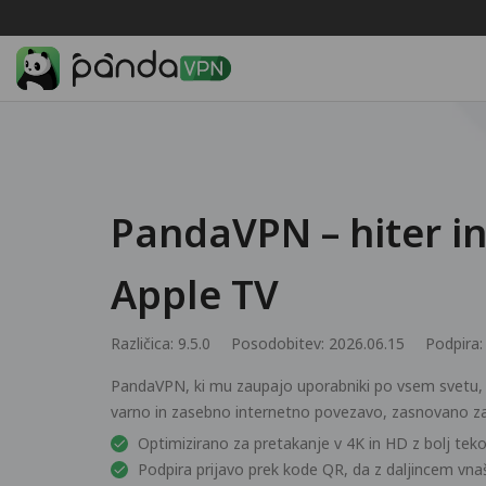
PandaVPN – hiter i
Apple TV
Različica: 9.5.0
Posodobitev: 2026.06.15
Podpira
PandaVPN, ki mu zaupajo uporabniki po vsem svetu,
varno in zasebno internetno povezavo, zasnovano za 
Optimizirano za pretakanje v 4K in HD z bolj te
Podpira prijavo prek kode QR, da z daljincem vna