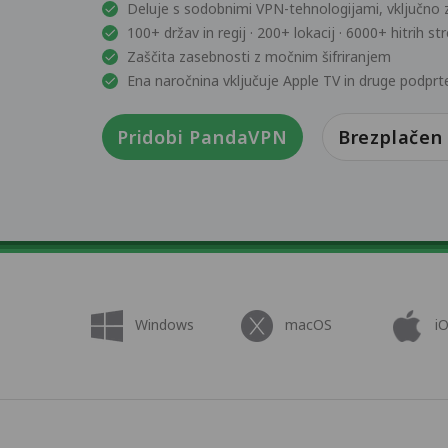
Deluje s sodobnimi VPN-tehnologijami, vključno 
100+ držav in regij · 200+ lokacij · 6000+ hitrih st
Zaščita zasebnosti z močnim šifriranjem
Ena naročnina vključuje Apple TV in druge podprt
Pridobi PandaVPN
Brezplačen
Windows
macOS
i