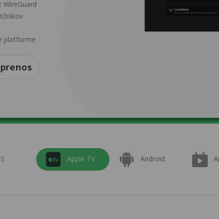
z WireGuard
režnikov
e platforme
 prenos
OS
Apple TV
Android
A