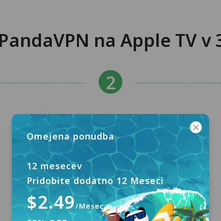
 PandaVPN na Apple TV v 
Omejena ponudba
12 mesecev
Pridobite dodatno 12 Meseci
$2.49
/Mesec