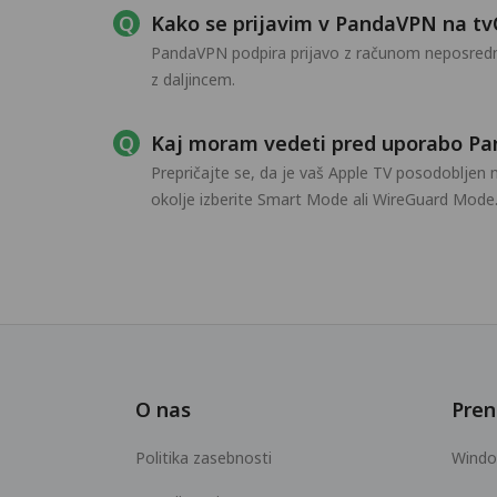
Kako se prijavim v PandaVPN na t
PandaVPN podpira prijavo z računom neposredno 
z daljincem.
Kaj moram vedeti pred uporabo Pa
Prepričajte se, da je vaš Apple TV posodobljen 
okolje izberite Smart Mode ali WireGuard Mode
O nas
Pren
Politika zasebnosti
Wind