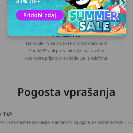
83% OFF
Pridobi zdaj
Prijavite se v svoj račun
PandaVPN
Na Apple TV se prijavite s svojim računom
PandaVPN ali pa za hitrejšo nastavitev
uporabite prijavo prek kode QR iz telefona.
Pogosta vprašanja
e TV?
PN in namestite aplikacijo. PandaVPN za Apple TV zahteva tvOS 17.0 a