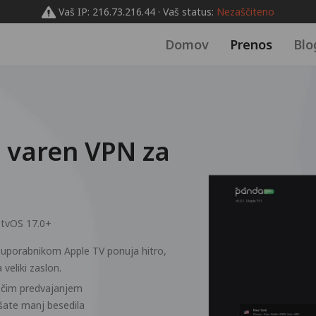
Vaš IP: 216.73.216.44 · Vaš status:
Nezaščiteno
Domov
Prenos
Blo
n varen VPN za
:
tvOS 17.0+
 uporabnikom Apple TV ponuja hitro,
veliki zaslon.
kočim predvajanjem
šate manj besedila