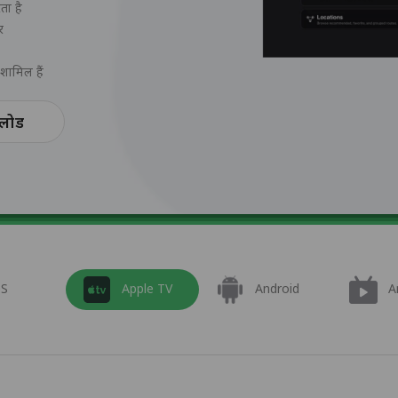
ा है
र
शामिल हैं
नलोड
OS
Apple TV
Android
A