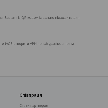
на. Варіант із QR-кодом ідеально підходить для
те tvOS створити VPN-конфігурацію, а потім
Співпраця
Стати партнером