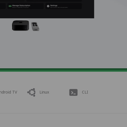
ndroid TV
Linux
CLI