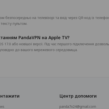
ом безпосередньо на телевізорі та вхід через QR-код із телефо
 тексту пультом.
станням PandaVPN на Apple TV?
S 17.0 або новішої версії. Під час першого підключення дозволь
ідповідно до вашого мережевого середовища.
антажити
Центр допомоги
ows
panda7x24@gmail.com