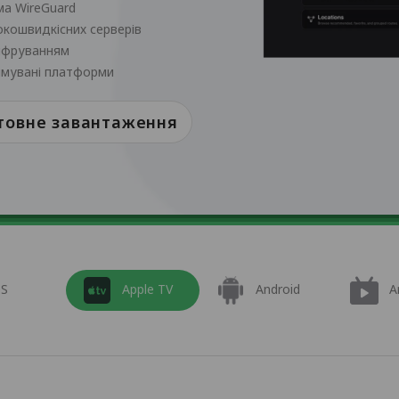
ма WireGuard
исокошвидкісних серверів
шифруванням
римувані платформи
товне завантаження
OS
Apple TV
Android
A