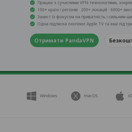
Працює з сучасними VPN-технологіями, зокре
100+ країн і регіонів · 200+ локацій · 6000+ в
Захист із фокусом на приватність і сильним 
Одна підписка охоплює Apple TV та інші підт
Отримати PandaVPN
Безкош
Windows
macOS
i