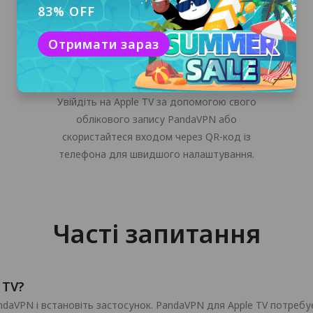
83% OFF
Отримати зараз
Увійдіть до свого облікового
запису PandaVPN
Увійдіть на Apple TV за допомогою свого
облікового запису PandaVPN або
скористайтеся входом через QR-код із
телефона для швидшого налаштування.
Часті запитання
 TV?
ndaVPN і встановіть застосунок. PandaVPN для Apple TV потребує 