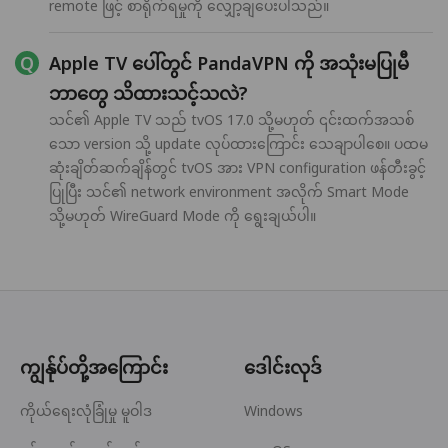
remote ဖြင့် စာရိုက်ရမှုကို လျှော့ချပေးပါသည်။
Apple TV ပေါ်တွင် PandaVPN ကို အသုံးမပြုမီ
ဘာတွေ သိထားသင့်သလဲ?
သင်၏ Apple TV သည် tvOS 17.0 သို့မဟုတ် ၎င်းထက်အသစ်
သော version သို့ update လုပ်ထားကြောင်း သေချာပါစေ။ ပထမ
ဆုံးချိတ်ဆက်ချိန်တွင် tvOS အား VPN configuration ဖန်တီးခွင့်
ပြုပြီး သင်၏ network environment အလိုက် Smart Mode
သို့မဟုတ် WireGuard Mode ကို ရွေးချယ်ပါ။
ကျွန်ုပ်တို့အကြောင်း
ဒေါင်းလုဒ်
ကိုယ်ရေးလုံခြုံမှု မူဝါဒ
Windows