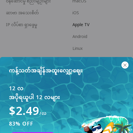
ဝန်ဆောင်မှု စည်းမျဉ်းများ
macOS
ဆာဗာ အသေးစိတ်
iOS
IP လိပ်စာ ရှာဖွေမှု
Apple TV
Android
Linux
Android TV
ကန့်သတ်အချိန်အထူးလျှော့ဈေး
အကူအညီ စင်တာ
ပူးပေါင်းဆောင်ရွက်မှု
panda7x24@gmail.com
မိတ်ဖက်ဖြစ်ပါ
12 လ
အပိုရယူပါ 12 လများ
ပြဿနာများ
$2.49
ငွေပေးချေမှု နည်းလမ်း
/လ
83% OFF
ဤဝဘ်ဆိုက်သည် အသုံးပြုသူ အတွေ့အကြုံ မြှင့်တင်ရန်