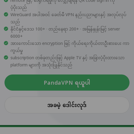
remote ဖြင့် စာရိုက်ရမှုကို လျှော့ချရန် QR code sign in ကို
ပံ့ပိုးသည်
WireGuard အပါအဝင် ခေတ်မီ VPN နည်းပညာများနှင့် အလုပ်လုပ်
သည်
နိုင်ငံနှင့်ဒေသ 100+ · တည်နေရာ 200+ · အမြန်နှုန်းမြင့် server
6000+
အားကောင်းသော encryption ဖြင့် ကိုယ်ရေးကိုယ်တာဦးစားပေး ကာ
ကွယ်မှု
subscription တစ်ခုတည်းဖြင့် Apple TV နှင့် အခြားပံ့ပိုးထားသော
platform များကို အသုံးပြုနိုင်သည်
PandaVPN ရယူပါ
အခမဲ့ ဒေါင်းလုဒ်