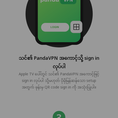
သင်၏ PandaVPN အကောင့်သို့ sign in
လုပ်ပါ
Apple TV ပေါ်တွင် သင်၏ PandaVPN အကောင့်ဖြင့်
sign in လုပ်ပါ သို့မဟုတ် ပိုမိုမြန်ဆန်သော setup
အတွက် ဖုန်းမှ QR code sign in ကို အသုံးပြုပါ။