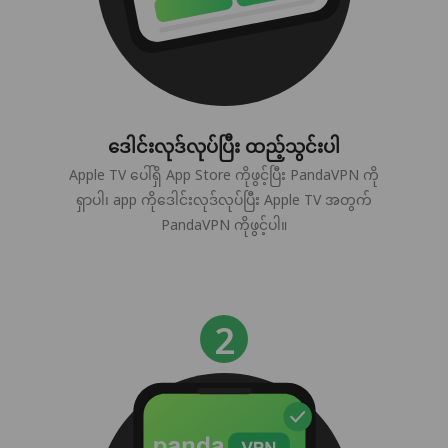
ဒေါင်းလုဒ်လုပ်ပြီး ထည့်သွင်းပါ
Apple TV ပေါ်ရှိ App Store ကိုဖွင့်ပြီး PandaVPN ကို
ရှာပါ၊ app ကိုဒေါင်းလုဒ်လုပ်ပြီး Apple TV အတွက်
PandaVPN ကိုဖွင့်ပါ။