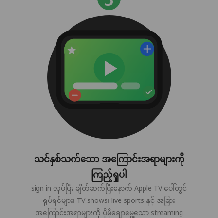
သင်နှစ်သက်သော အကြောင်းအရာများကို
ကြည့်ရှုပါ
sign in လုပ်ပြီး ချိတ်ဆက်ပြီးနောက် Apple TV ပေါ်တွင်
ရုပ်ရှင်များ၊ TV shows၊ live sports နှင့် အခြား
အကြောင်းအရာများကို ပိုမိုချောမွေ့သော streaming