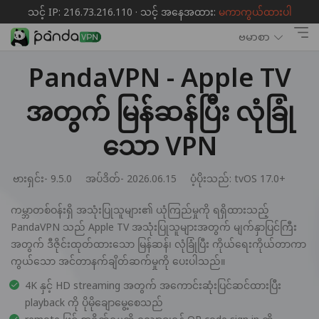
သင့် IP: 216.73.216.110 · သင့် အနေအထား:
မကာကွယ်ထားပါ
ဗမာစာ
PandaVPN - Apple TV
အတွက် မြန်ဆန်ပြီး လုံခြုံ
သော VPN
ဗားရှင်း- 9.5.0
အပ်ဒိတ်- 2026.06.15
ပံ့ပိုးသည်:
tvOS 17.0+
ကမ္ဘာတစ်ဝန်းရှိ အသုံးပြုသူများ၏ ယုံကြည်မှုကို ရရှိထားသည့်
PandaVPN သည် Apple TV အသုံးပြုသူများအတွက် မျက်နှာပြင်ကြီး
အတွက် ဒီဇိုင်းထုတ်ထားသော မြန်ဆန်၊ လုံခြုံပြီး ကိုယ်ရေးကိုယ်တာကာ
ကွယ်သော အင်တာနက်ချိတ်ဆက်မှုကို ပေးပါသည်။
4K နှင့် HD streaming အတွက် အကောင်းဆုံးပြင်ဆင်ထားပြီး
playback ကို ပိုမိုချောမွေ့စေသည်