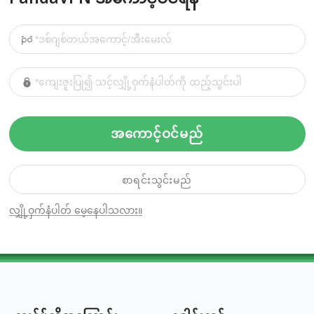
အကောင့်ဝင်မည်
စာရင်းသွင်းမည်
လျှို့ဝှက်နံပါတ် မေ့နေပါသလား။