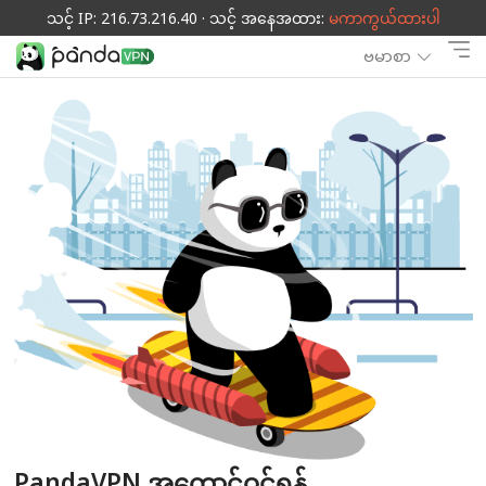
သင့် IP: 216.73.216.40 · သင့် အနေအထား:
မကာကွယ်ထားပါ
ဗမာစာ
PandaVPN အကောင့်ဝင်ရန်