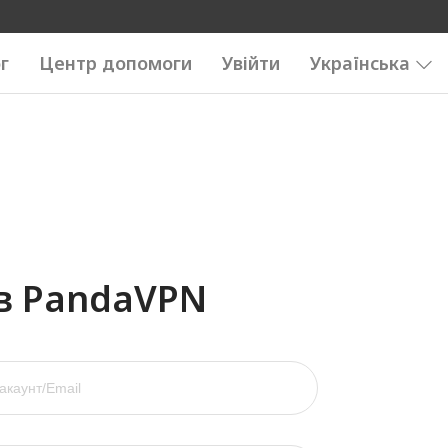
г
Центр допомоги
Увійти
Українська
 в PandaVPN