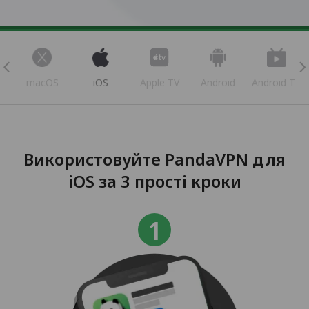
s
macOS
iOS
Apple TV
Android
Android TV
Використовуйте PandaVPN для
iOS за 3 прості кроки