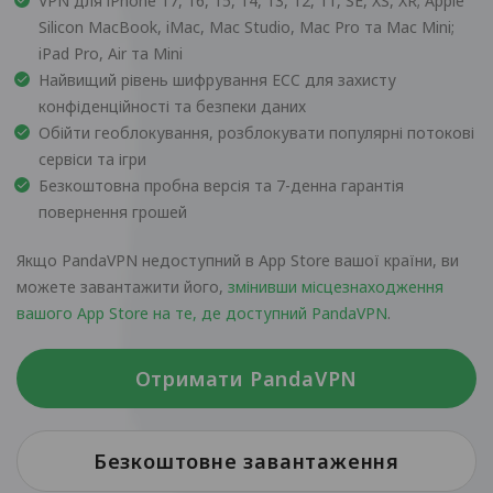
VPN для iPhone 17, 16, 15, 14, 13, 12, 11, SE, XS, XR; Apple
Silicon MacBook, iMac, Mac Studio, Mac Pro та Mac Mini;
iPad Pro, Air та Mini
Найвищий рівень шифрування ECC для захисту
конфіденційності та безпеки даних
Обійти геоблокування, розблокувати популярні потокові
сервіси та ігри
Безкоштовна пробна версія та 7-денна гарантія
повернення грошей
Якщо PandaVPN недоступний в App Store вашої країни, ви
можете завантажити його,
змінивши місцезнаходження
вашого App Store на те, де доступний PandaVPN
.
Отримати PandaVPN
Безкоштовне завантаження