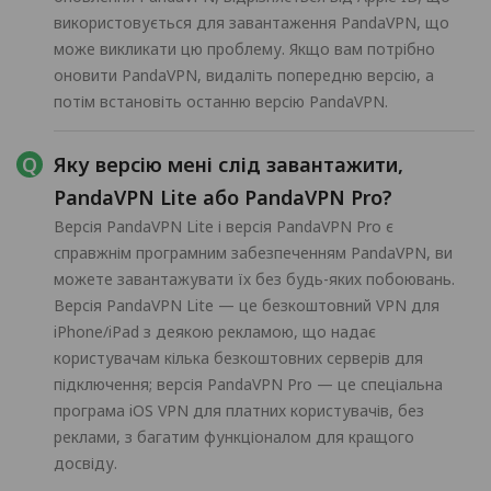
використовується для завантаження PandaVPN, що
може викликати цю проблему. Якщо вам потрібно
оновити PandaVPN, видаліть попередню версію, а
потім встановіть останню версію PandaVPN.
Яку версію мені слід завантажити,
PandaVPN Lite або PandaVPN Pro?
Версія PandaVPN Lite і версія PandaVPN Pro є
справжнім програмним забезпеченням PandaVPN, ви
можете завантажувати їх без будь-яких побоювань.
Версія PandaVPN Lite — це безкоштовний VPN для
iPhone/iPad з деякою рекламою, що надає
користувачам кілька безкоштовних серверів для
підключення; версія PandaVPN Pro — це спеціальна
програма iOS VPN для платних користувачів, без
реклами, з багатим функціоналом для кращого
досвіду.