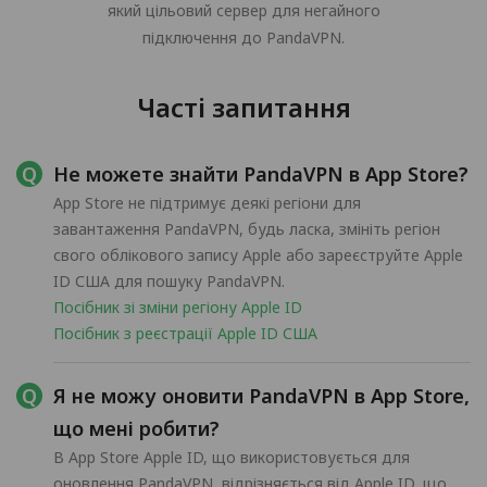
який цільовий сервер для негайного
підключення до PandaVPN.
Часті запитання
Не можете знайти PandaVPN в App Store?
App Store не підтримує деякі регіони для
завантаження PandaVPN, будь ласка, змініть регіон
свого облікового запису Apple або зареєструйте Apple
ID США для пошуку PandaVPN.
Посібник зі зміни регіону Apple ID
Посібник з реєстрації Apple ID США
Я не можу оновити PandaVPN в App Store,
що мені робити?
В App Store Apple ID, що використовується для
оновлення PandaVPN, відрізняється від Apple ID, що