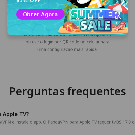
83% OFF
Obter Agora
Entrar na sua conta PandaVPN
Entre com sua conta PandaVPN na Apple TV
ou use o login por QR code no celular para
uma configuração mais rápida.
Perguntas frequentes
 Apple TV?
aVPN e instale o app. O PandaVPN para Apple TV requer tvOS 17.0 ou