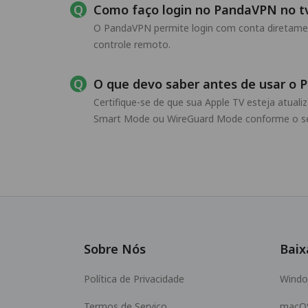
Como faço login no PandaVPN no t
O PandaVPN permite login com conta diretamente
controle remoto.
O que devo saber antes de usar o
Certifique-se de que sua Apple TV esteja atual
Smart Mode ou WireGuard Mode conforme o se
Sobre Nós
Baix
Política de Privacidade
Wind
Termos de Serviço
macO