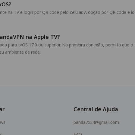
vOS?
 na TV e login por QR code pelo celular. A opção por QR code é ide
 PandaVPN na Apple TV?
izada para tvOS 17.0 ou superior. Na primeira conexão, permita que o
u ambiente de rede.
ar
Central de Ajuda
ows
panda7x24@gmail.com
S
FAQ