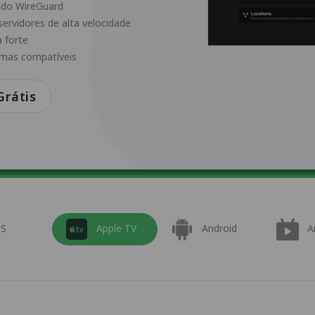
ndo WireGuard
servidores de alta velocidade
 forte
rmas compatíveis
rátis
OS
Apple TV
Android
A