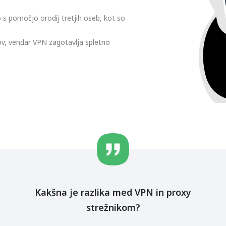
 s pomočjo orodij tretjih oseb, kot so
ov, vendar VPN zagotavlja spletno
Kakšna je razlika med VPN in proxy
strežnikom?