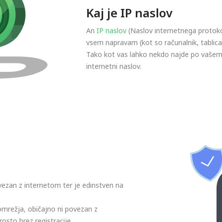
Kaj je IP naslov
An
IP naslov
(Naslov internetnega protokol
vsem napravam (kot so računalnik, tablica 
Tako kot vas lahko nekdo najde po vašem n
internetni naslov.
povezan z internetom ter je edinstven na
omrežja, običajno ni povezan z
osto brez registracije.