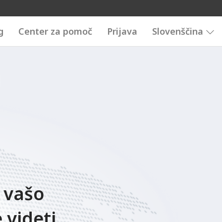
g
Center za pomoč
Prijava
Slovenščina
n vašo
 videti