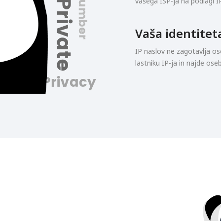
vašega ISP-ja na podlagi I
Vaša identitet
IP naslov ne zagotavlja os
lastniku IP-ja in najde os