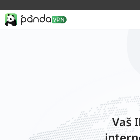
Vaš I
intern