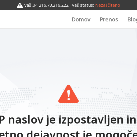
Vaš IP: 216.73.216.222 · Vaš status:
Nezaščiteno
Domov
Prenos
Blo
P naslov je izpostavljen i
etno dejavnost je mogoče