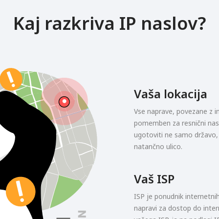
Kaj razkriva IP naslov?
Vaša lokacija
Vse naprave, povezane z in
pomemben za resnični nasl
ugotoviti ne samo državo,
natančno ulico.
Vaš ISP
ISP je ponudnik internetnih s
napravi za dostop do inter